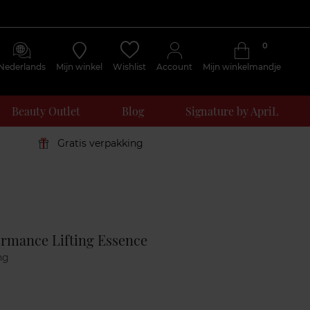
0
Nederlands
Mijn winkel
Wishlist
Account
Mijn winkelmandje
Beauty Outlet
Blog
Signature by ApriL
Gratis verpakking
Klantenreviews
ormance Lifting Essence
ng