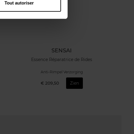
Tout autoriser
SENSAI
Essence Réparatrice de Rides
Anti-Rimpel Verzorging
€ 209,50
Zien