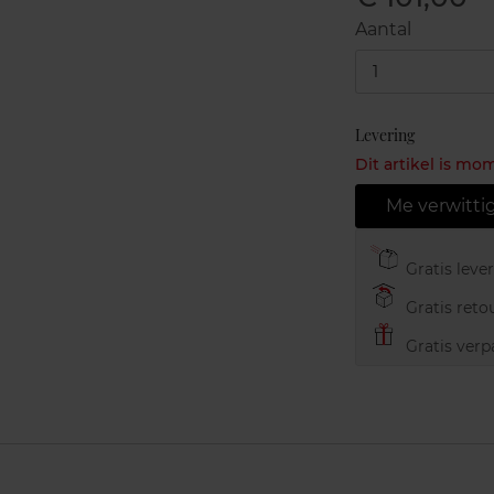
Aantal
1
Levering
Dit artikel is mo
Me verwitti
Gratis leve
Gratis retou
Gratis verp