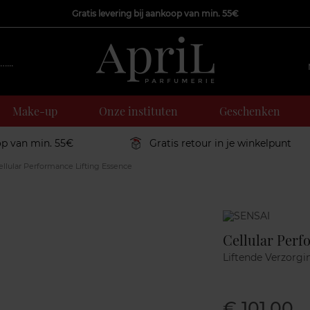
Gratis levering bij aankoop van min. 55€
Make-up
Onze instituten
Geschenken
op van min. 55€
Gratis retour in je winkelpunt
llular Performance Lifting Essence
Marque
Cellular Perf
Liftende Verzorgi
€ 101,00