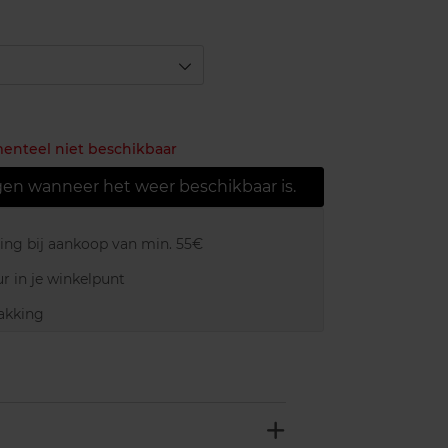
menteel niet beschikbaar
gen wanneer het weer beschikbaar is.
ring bij aankoop van min. 55€
r in je winkelpunt
akking