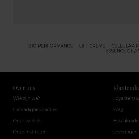
BIO PERFORMANCE
LIFT CREME
CELLULAR 
ESSENCE GEZ
Over ons
Klantendi
Wie zijn we?
Loyaliteitsk
Liefdadigheidsacties
FAQ
Onze winkels
Betaalmidd
Onze instituten
Leveringen