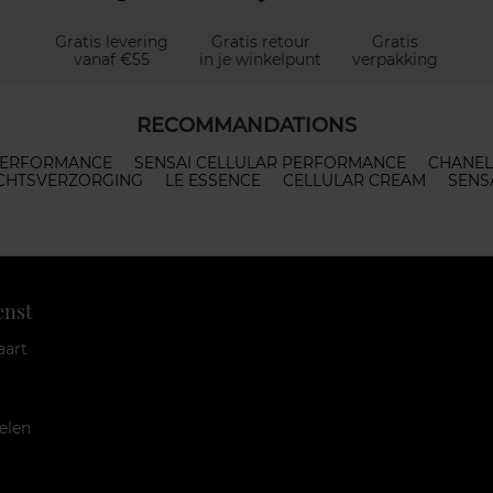
Gratis levering
Gratis retour
Gratis
vanaf €55
in je winkelpunt
verpakking
RECOMMANDATIONS
PERFORMANCE
SENSAI CELLULAR PERFORMANCE
CHANEL
ICHTSVERZORGING
LE ESSENCE
CELLULAR CREAM
SENS
enst
aart
elen