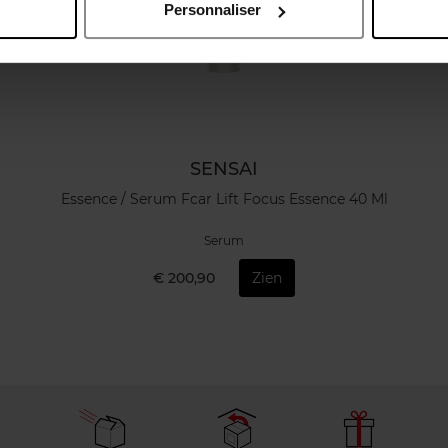
Personnaliser
SENSAI
Essence / Serum Fcar Lift Focus Essence 40 Ml
Serum
€ 200,90
Zien