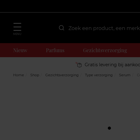
MENU
Nieuw
Parfums
Gezichtsverzorging
Gratis levering bij aanko
Home
Shop
Gezichtsverzorging
Type verzorging
Serum
Ce