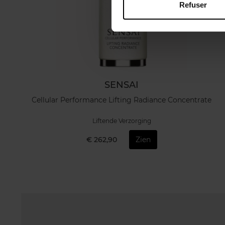
Refuser
SENSAI
Cellular Performance Lifting Radiance Concentrate
Liftende Verzorging
€ 262,90
Zien