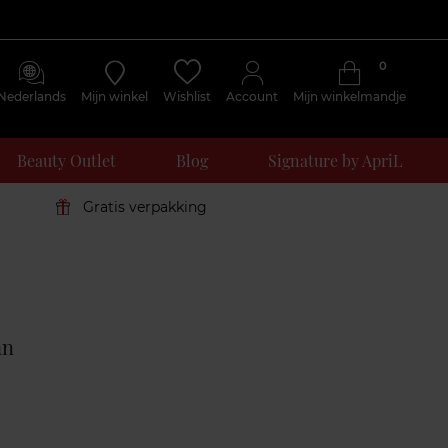
0
Nederlands
Mijn winkel
Wishlist
Account
Mijn winkelmandje
Beauty Outlet
Blog
Signature by ApriL
Gratis verpakking
Klantenreviews
an