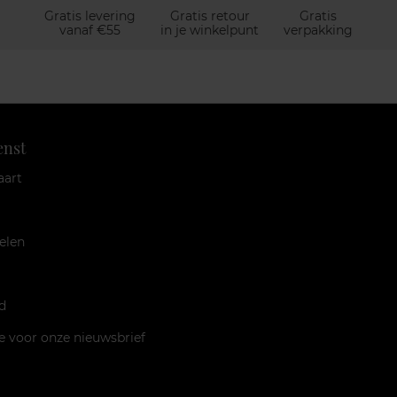
Gratis levering
Gratis retour
Gratis
vanaf €55
in je winkelpunt
verpakking
enst
aart
elen
d
je voor onze nieuwsbrief