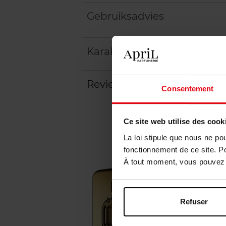
Gebruiksadvies
Karakteristieken
Review
Consentement
Ce site web utilise des cook
La loi stipule que nous ne po
fonctionnement de ce site. P
À tout moment, vous pouvez m
Refuser