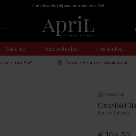
Gratis levering bij aankoop van min. 55€
Make-up
Onze instituten
Geschenken
op van min. 55€
Gratis retour in je winkelpunt
Marque
Ultraviolet M
Eau de Toilette
€ 104,50