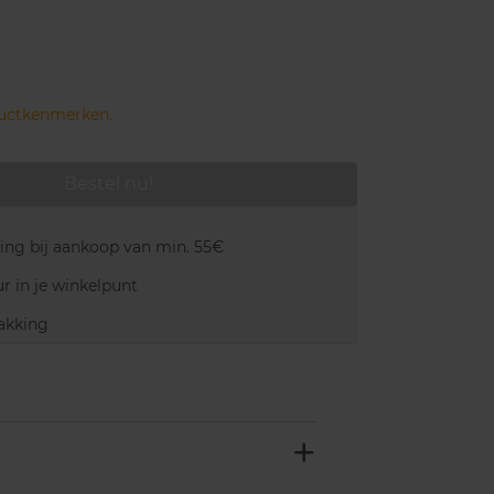
ductkenmerken.
Bestel nu!
ring bij aankoop van min. 55€
r in je winkelpunt
akking