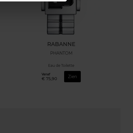
RABANNE
PHANTOM
Eau de Toilette
Vanaf
Zien
€ 75,90