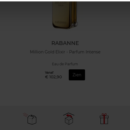
RABANNE
Million Gold Elixir - Parfum Intense
Eau de Parfum
Vanaf
Zien
€ 102,90