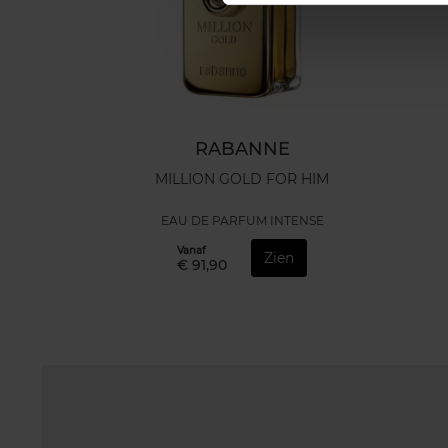
RABANNE
MILLION GOLD FOR HIM
EAU DE PARFUM INTENSE
Vanaf
Zien
€ 91,90