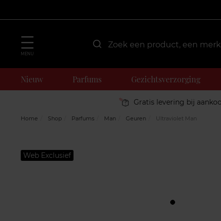
MENU
Nieuw
Parfums
Gezichtsverzorging
Gratis levering bij aanko
Home
Shop
Parfums
Man
Geuren
Ultraviolet Man
Web Exclusief