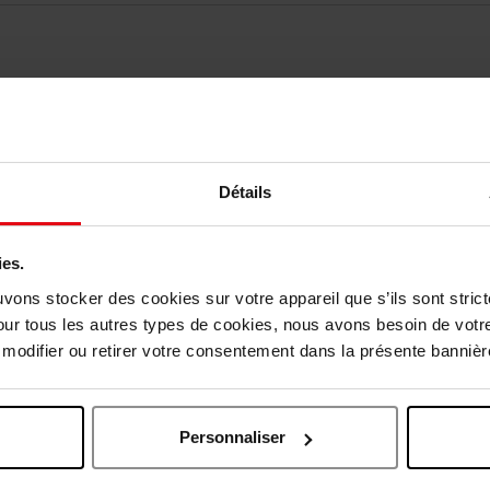
Détails
Nog iets vergeten ?
ies.
uvons stocker des cookies sur votre appareil que s’ils sont stri
our tous les autres types de cookies, nous avons besoin de votr
odifier ou retirer votre consentement dans la présente bannière
Personnaliser