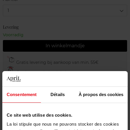
1
Levering
Voorradig
In winkelmandje
Gratis levering bij aankoop van min. 55€
Gratis retour in je winkelpunt
Gratis verpakking
Consentement
Détails
À propos des cookies
Ce site web utilise des cookies.
Beschrijving
La loi stipule que nous ne pouvons stocker des cookies