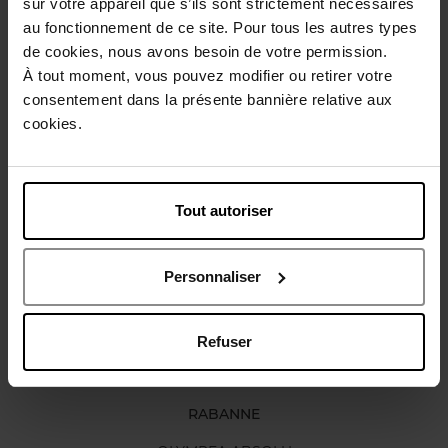
sur votre appareil que s’ils sont strictement nécessaires
Gebruiksadvies
au fonctionnement de ce site. Pour tous les autres types
de cookies, nous avons besoin de votre permission.
À tout moment, vous pouvez modifier ou retirer votre
Karakteristieken
consentement dans la présente bannière relative aux
cookies.
Review
Beleid inzake klantbeoordelingen
Tout autoriser
Nog iets vergeten ?
Personnaliser
Refuser
RABANNE