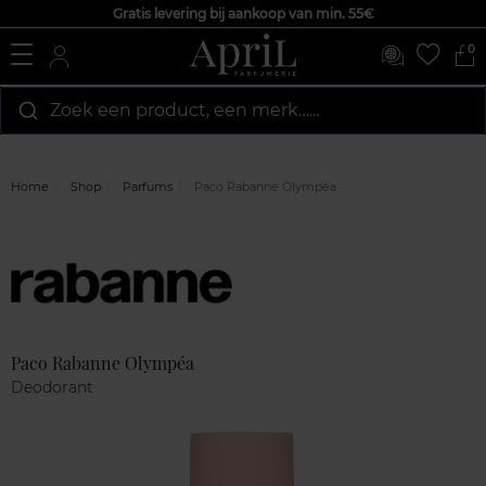
Gratis levering bij aankoop van min. 55€
0
Zoek een product, een merk…...
Home
Shop
Parfums
Paco Rabanne Olympéa
Marque
Klantenreviews
Paco Rabanne Olympéa
Deodorant