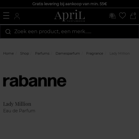
Gratis levering bij aankoop van min. 55€
0
Zoek een product, een merk…...
Home
Shop
Parfums
Damesparfum
Fragrance
Lady Million
Marque
Klantenreviews
Lady Million
Eau de Parfum