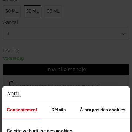
30 ML
50 ML
80 ML
Aantal
1
Levering
Voorradig
In winkelmandje
Gratis levering bij aankoop van min. 55€
Gratis retour in je winkelpunt
Gratis verpakking
Consentement
Détails
À propos des cookies
Ce site web utilise des cookies.