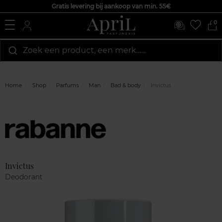
Gratis levering bij aankoop van min. 55€
0
Zoek een product, een merk…...
Home
Shop
Parfums
Man
Bad & body
Invictus
Marque
Klantenreviews
Invictus
Deodorant