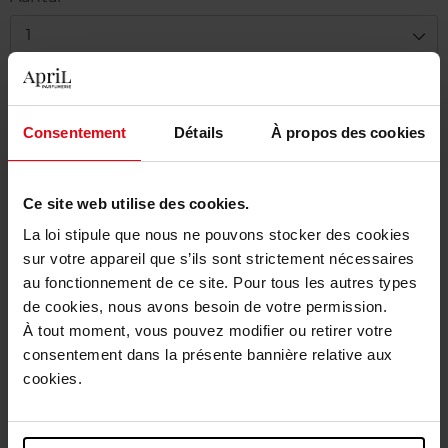
1
Levering
Dit artikel is momenteel niet beschikbaar
Consentement
Détails
À propos des cookies
Me verwittigen wanneer het weer beschikbaar
is.
Ce site web utilise des cookies.
Gratis levering bij aankoop van min. 55€
La loi stipule que nous ne pouvons stocker des cookies
sur votre appareil que s’ils sont strictement nécessaires
Gratis retour in je winkelpunt
au fonctionnement de ce site. Pour tous les autres types
Gratis verpakking
de cookies, nous avons besoin de votre permission.
À tout moment, vous pouvez modifier ou retirer votre
consentement dans la présente bannière relative aux
cookies.
Beschrijving