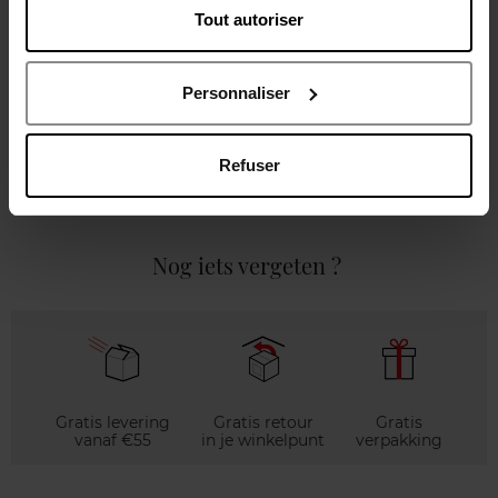
Tout autoriser
Gebruiksadvies
Personnaliser
Karakteristieken
Refuser
Review
Beleid inzake klantbeoordelingen
Nog iets vergeten ?
Gratis levering
Gratis retour
Gratis
vanaf €55
in je winkelpunt
verpakking