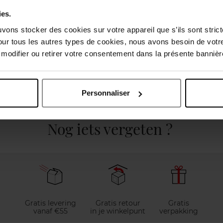
ies.
uvons stocker des cookies sur votre appareil que s’ils sont stri
our tous les autres types de cookies, nous avons besoin de votr
odifier ou retirer votre consentement dans la présente bannière
Personnaliser
elingen
Nog iets vergeten ?
Gratis levering
Gratis retour
Gratis
vanaf €55
in je winkelpunt
verpakking