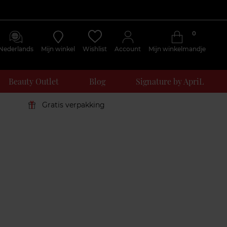
0
Nederlands
Mijn winkel
Wishlist
Account
Mijn winkelmandje
Beauty Outlet
Blog
Signature by ApriL
Gratis verpakking
Klantenreviews