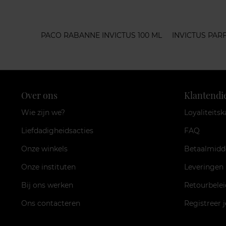
PACO RABANNE INVICTUS 100 ML
INVICTUS PA
Over ons
Klantendi
Wie zijn we?
Loyaliteitsk
Liefdadigheidsacties
FAQ
Onze winkels
Betaalmidd
Onze instituten
Leveringen
Bij ons werken
Retourbelei
Ons contacteren
Registreer 