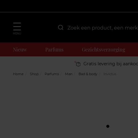
MENU
Nieuw
Parfums
Gezichtsverzorging
Gratis levering bij aanko
Home
Shop
Parfums
Man
Bad & body
Invictus