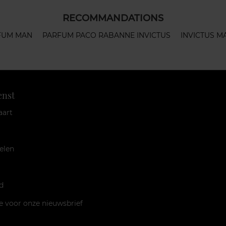
RECOMMANDATIONS
RFUM MAN
PARFUM PACO RABANNE INVICTUS
INVICTUS M
enst
aart
elen
d
je voor onze nieuwsbrief