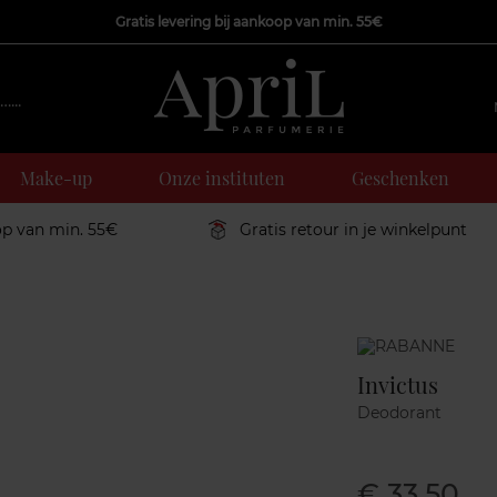
Gratis levering bij aankoop van min. 55€
Make-up
Onze instituten
Geschenken
op van min. 55€
Gratis retour in je winkelpunt
Marque
Invictus
Deodorant
€ 33,50