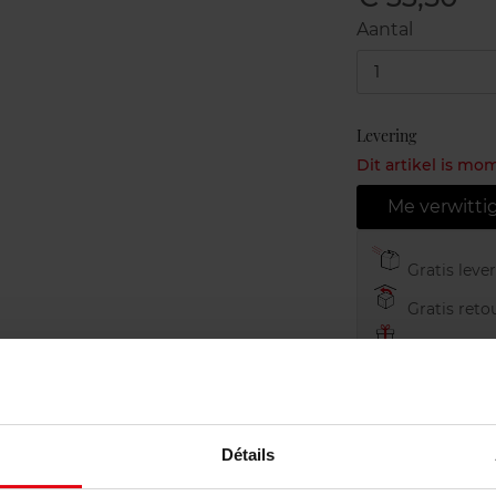
Aantal
1
Levering
Dit artikel is mo
Me verwitti
Gratis leve
Gratis retou
Gratis verp
Détails