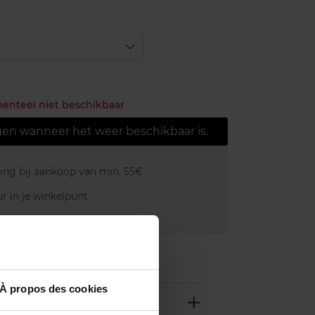
menteel niet beschikbaar
gen wanneer het weer beschikbaar is.
ring bij aankoop van min. 55€
r in je winkelpunt
akking
À propos des cookies