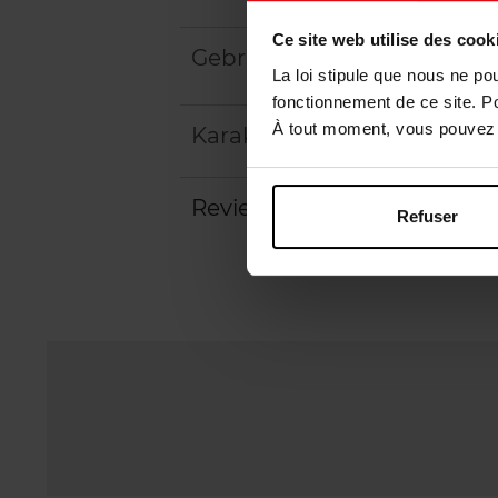
Ce site web utilise des cook
Gebruiksadvies
La loi stipule que nous ne po
fonctionnement de ce site. P
À tout moment, vous pouvez m
Karakteristieken
Review
Beleid inzake klantbeoord
Refuser