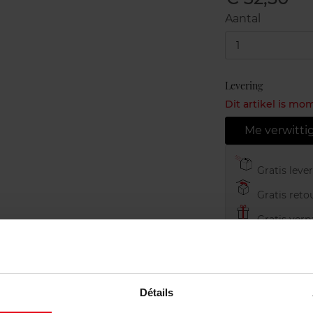
Aantal
1
Levering
Dit artikel is mo
Me verwitti
Gratis leve
Gratis retou
Gratis verp
Détails