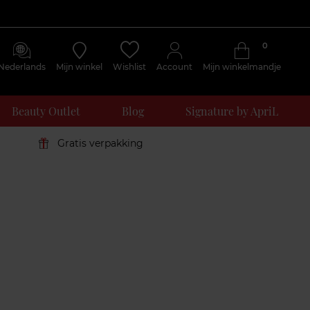
0
Nederlands
Mijn winkel
Wishlist
Account
Mijn winkelmandje
Beauty Outlet
Blog
Signature by ApriL
Gratis verpakking
Klantenreviews