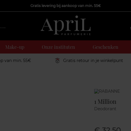
Gratis levering bij aankoop van min. 55€
Make-up
Onze instituten
Geschenken
op van min. 55€
Gratis retour in je winkelpunt
Marque
1 Million
Deodorant
€ 32,50