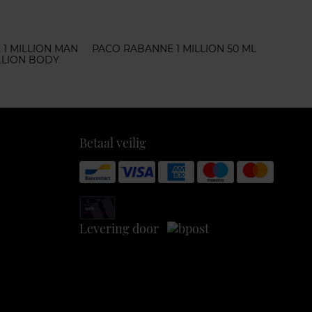
1 MILLION MAN
PACO RABANNE 1 MILLION 50 ML
LLION BODY
Betaal veilig
Levering door