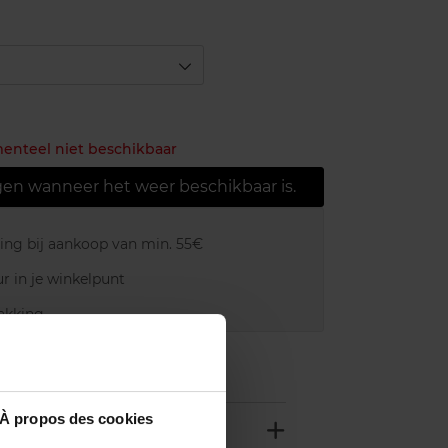
menteel niet beschikbaar
gen wanneer het weer beschikbaar is.
ring bij aankoop van min. 55€
r in je winkelpunt
akking
À propos des cookies