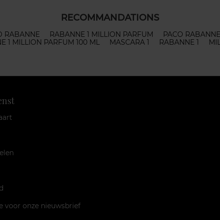
RECOMMANDATIONS
CO RABANNE
RABANNE 1 MILLION PARFUM
PACO RABANNE 
 1 MILLION PARFUM 100 ML
MASCARA 1
RABANNE 1
MI
enst
aart
elen
d
je voor onze nieuwsbrief