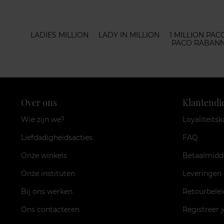
LADIES MILLION
LADY IN MILLION
1 MILLION PA
PACO RABANNE
Over ons
Klantendi
Wie zijn we?
Loyaliteitsk
Liefdadigheidsacties
FAQ
Onze winkels
Betaalmidd
Onze instituten
Leveringen
Bij ons werken
Retourbelei
Ons contacteren
Registreer 