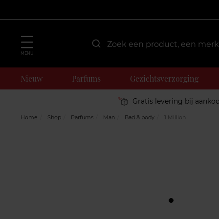
MENU
Nieuw
Parfums
Gezichtsverzorging
Gratis levering bij aanko
Home
Shop
Parfums
Man
Bad & body
1 Million