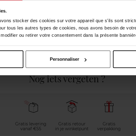
ies.
uvons stocker des cookies sur votre appareil que s’ils sont stri
our tous les autres types de cookies, nous avons besoin de votr
odifier ou retirer votre consentement dans la présente bannière
elingen
Personnaliser
Nog iets vergeten ?
Gratis levering
Gratis retour
Gratis
vanaf €55
in je winkelpunt
verpakking