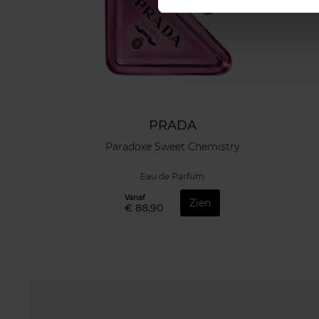
PRADA
Paradoxe Sweet Chemistry
Eau de Parfum
Vanaf
Zien
€ 88,90