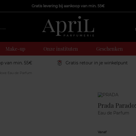
Gratis levering bij aankoop van min. 55€
Make-up
Onze instituten
Geschenken
op van min. 55€
Gratis retour in je winkelpunt
doxe Eau de Parfum
Marque
Prada Parado
Eau de Parfum
Vanaf