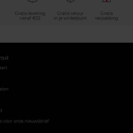
Gratis levering
Gratis retour
Gratis
vanaf €55
in je winkelpunt
verpakking
enst
aart
elen
d
je voor onze nieuwsbrief