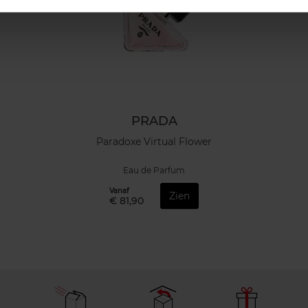
PRADA
Paradoxe Virtual Flower
Eau de Parfum
Vanaf
Zien
€ 81,90