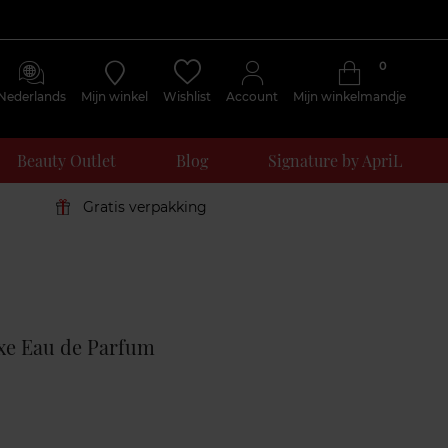
0
Nederlands
Mijn winkel
Wishlist
Account
Mijn winkelmandje
Beauty Outlet
Blog
Signature by ApriL
Gratis verpakking
Klantenreviews
xe Eau de Parfum