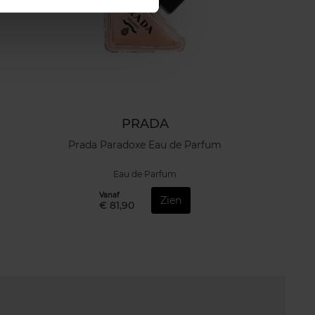
PRADA
Prada Paradoxe Eau de Parfum
Eau de Parfum
Vanaf
Zien
€ 81,90