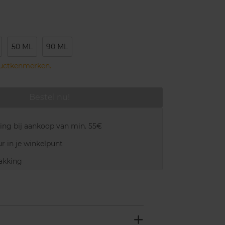
50 ML
90 ML
ductkenmerken.
Bestel nu!
ring bij aankoop van min. 55€
r in je winkelpunt
akking