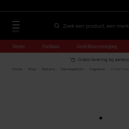
MENU
Nieuw
Parfums
Gezichtsverzorging
Gratis levering bij aanko
Home
Shop
Parfums
Damesparfum
Fragrance
Prada Para