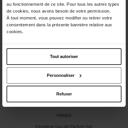
Gebruiksadvies
au fonctionnement de ce site. Pour tous les autres types
de cookies, nous avons besoin de votre permission.
À tout moment, vous pouvez modifier ou retirer votre
Karakteristieken
consentement dans la présente bannière relative aux
cookies.
Review
Beleid inzake klantbeoordelingen
Tout autoriser
Nog iets vergeten ?
Personnaliser
Refuser
PRADA
Paradoxe Eau de Parfum Set