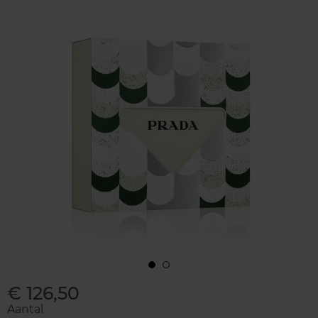
€ 126,50
Aantal