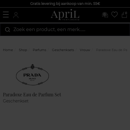
Gratis levering bij aankoop van min. 55€
0
Zoek een product, een merk…...
Home
Shop
Parfums
Geschenksets
Vrouw
Paradoxe Eau de Par
Marque
Klantenreviews
Paradoxe Eau de Parfum Set
Geschenkset