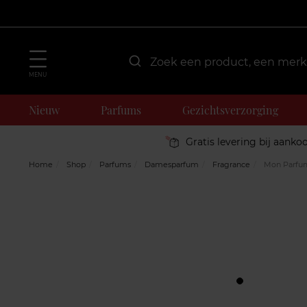
MENU
Nieuw
Parfums
Gezichtsverzorging
Gratis levering bij aanko
Home
Shop
Parfums
Damesparfum
Fragrance
Mon Parfu