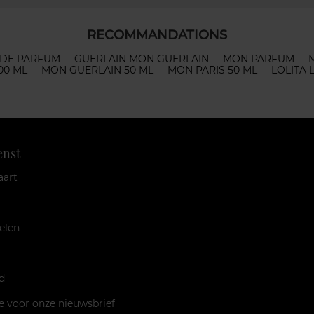
RECOMMANDATIONS
 DE PARFUM
GUERLAIN MON GUERLAIN
MON PARFUM
00 ML
MON GUERLAIN 50 ML
MON PARIS 50 ML
LOLITA
enst
aart
elen
d
je voor onze nieuwsbrief