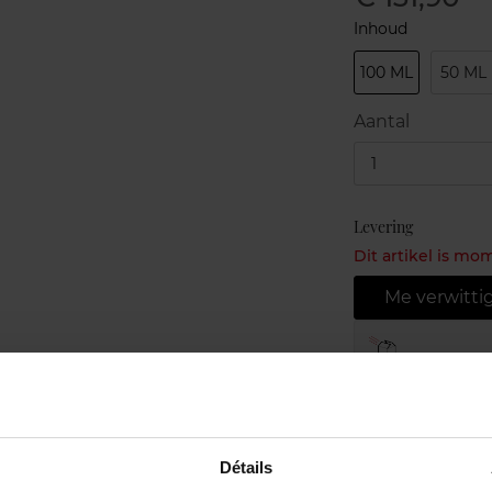
Inhoud
100 ML
50 ML
Aantal
1
Levering
Dit artikel is mo
Me verwitti
Gratis leve
Gratis retou
Gratis verp
Détails