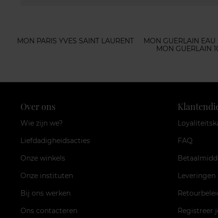
MON PARIS YVES SAINT LAURENT
MON GUERLAIN EAU
MON GUERLAIN 1
Over ons
Klantendi
Wie zijn we?
Loyaliteitsk
Liefdadigheidsacties
FAQ
Onze winkels
Betaalmidd
Onze instituten
Leveringen
Bij ons werken
Retourbelei
Ons contacteren
Registreer 