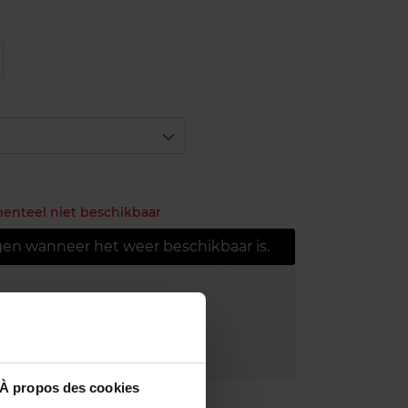
menteel niet beschikbaar
gen wanneer het weer beschikbaar is.
ring bij aankoop van min. 55€
r in je winkelpunt
akking
À propos des cookies