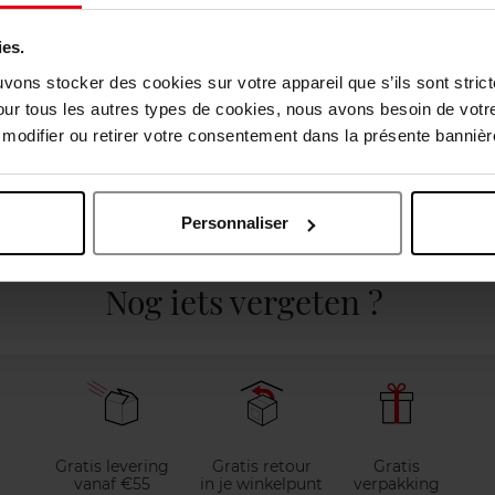
ies.
uvons stocker des cookies sur votre appareil que s’ils sont stri
our tous les autres types de cookies, nous avons besoin de votr
odifier ou retirer votre consentement dans la présente bannière
Personnaliser
elingen
Nog iets vergeten ?
Gratis levering
Gratis retour
Gratis
vanaf €55
in je winkelpunt
verpakking