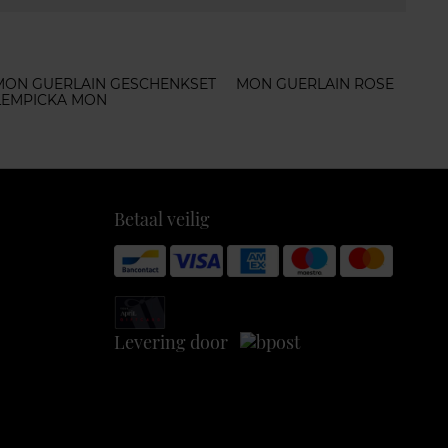
MON GUERLAIN GESCHENKSET
MON GUERLAIN ROSE
 LEMPICKA MON
Betaal veilig
Levering door