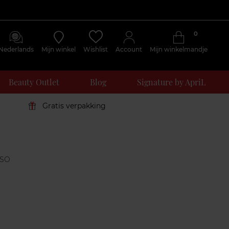
0
Nederlands
Mijn winkel
Wishlist
Account
Mijn winkelmandje
Beauty Outlet
Blog
Signature by ApriL
Gratis verpakking
Klantenreviews