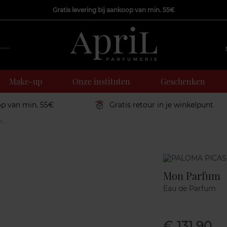
Gratis levering bij aankoop van min. 55€
Make-up
Onze instituten
Geschenken
op van min. 55€
Gratis retour in je winkelpunt
m
Marque
Mon Parfum
Eau de Parfum
€ 131,90