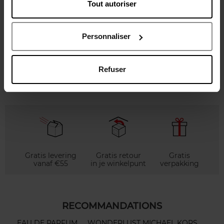
Tout autoriser
Karakteristieken
Personnaliser
Review
Beleid inzake klantbeoordelingen
Refuser
Nog iets vergeten ?
Gratis levering
Gratis retour
Gratis
vanaf €55
in je winkelpunt
verpakking
RECOMMANDATIONS
EAU DE PARFUM
WONDERLUST MICHAEL KORS