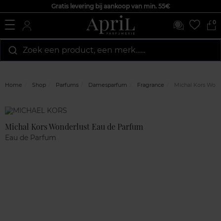
Gratis levering bij aankoop van min. 55€
0
Zoek een product, een merk…...
Home
Shop
Parfums
Damesparfum
Fragrance
Michal Kors Wond
Marque
Klantenreviews
Michal Kors Wonderlust Eau de Parfum
Eau de Parfum