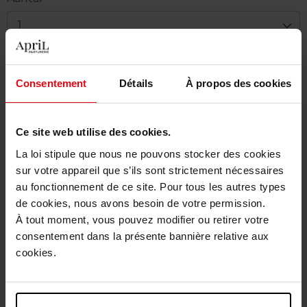
1
Levering
Dit artikel is momenteel niet beschikbaar
Consentement
Détails
À propos des cookies
Me verwittigen wanneer het weer beschikbaar
is.
Ce site web utilise des cookies.
La loi stipule que nous ne pouvons stocker des cookies
Gratis levering bij aankoop van min. 55€
sur votre appareil que s’ils sont strictement nécessaires
Gratis retour in je winkelpunt
au fonctionnement de ce site. Pour tous les autres types
de cookies, nous avons besoin de votre permission.
Gratis verpakking
À tout moment, vous pouvez modifier ou retirer votre
consentement dans la présente bannière relative aux
cookies.
Beschrijving