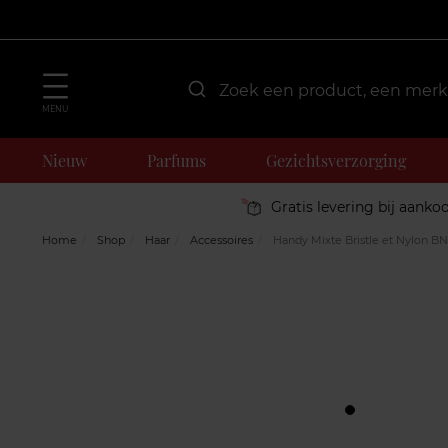
MENU
Nieuw
Parfums
Gezichtsverzorging
Gratis levering bij aanko
Home
Shop
Haar
Accessoires
Handy Mixte Bristle et Nylon B