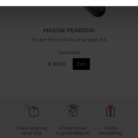
MASON PEARSON
Pocket Bristle Poils de sanglier B4
Haarborstel
€ 107,50
Zien
Gratis levering
Gratis retour
Gratis
vanaf €55
in je winkelpunt
verpakking