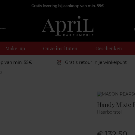
Gratis levering bij aankoop van min. 55€
Make-up
Onze instituten
Geschenken
op van min. 55€
Gratis retour in je winkelpunt
N3
Marque
Handy Mixte B
Haarborstel
€ 132,50