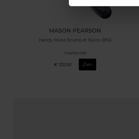
MASON PEARSON
Handy Mixte Bristle et Nylon BN3
Haarborstel
€ 132,50
Zien