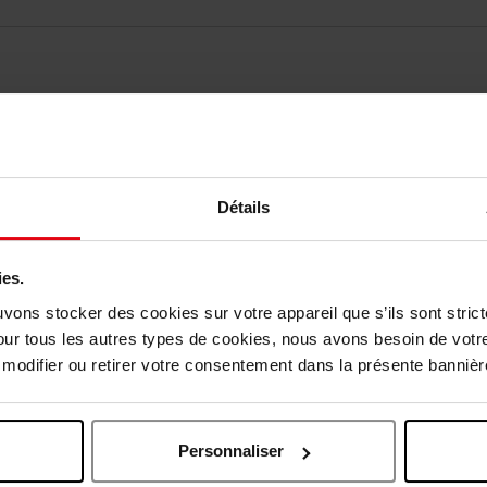
elingen
Nog iets vergeten ?
Détails
ies.
uvons stocker des cookies sur votre appareil que s’ils sont stri
our tous les autres types de cookies, nous avons besoin de votr
odifier ou retirer votre consentement dans la présente bannière
Personnaliser