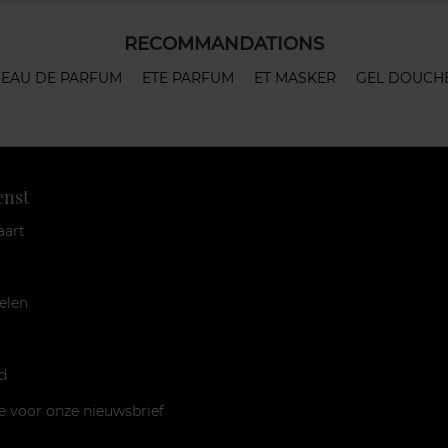
RECOMMANDATIONS
 EAU DE PARFUM
ETE PARFUM
ET MASKER
GEL DOUCHE
enst
aart
elen
d
je voor onze nieuwsbrief