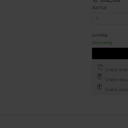
Aantal
1
Levering
Voorradig
Gratis leve
Gratis retou
Gratis verp