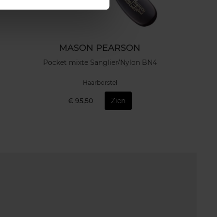
MASON PEARSON
Pocket mixte Sanglier/Nylon BN4
Haarborstel
€ 95,50
Zien