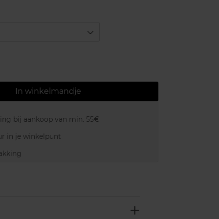
In winkelmandje
ring bij aankoop van min. 55€
r in je winkelpunt
akking