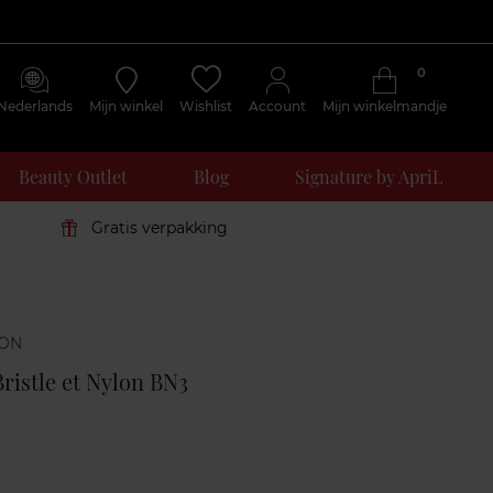
0
Nederlands
Mijn winkel
Wishlist
Account
Mijn winkelmandje
Beauty Outlet
Blog
Signature by ApriL
Gratis verpakking
Klantenreviews
ristle et Nylon BN3