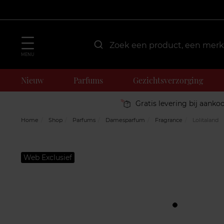
MENU
Nieuw
Parfums
Gezichtsverzorging
Gratis levering bij aanko
Home
Shop
Parfums
Damesparfum
Fragrance
Lolitaland
Web Exclusief