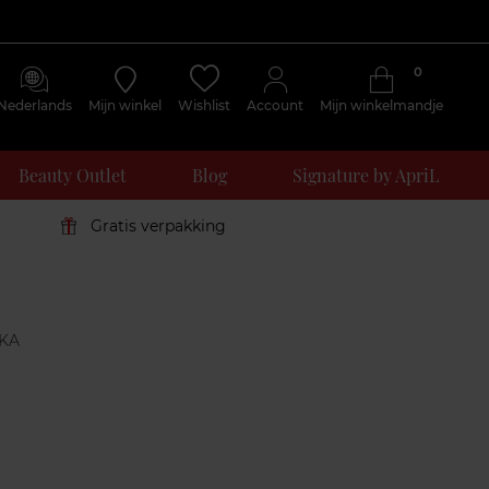
0
Nederlands
Mijn winkel
Wishlist
Account
Mijn winkelmandje
Beauty Outlet
Blog
Signature by ApriL
Gratis verpakking
Klantenreviews