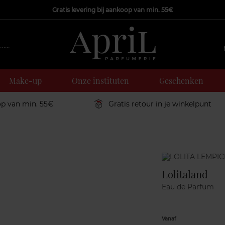
Gratis levering bij aankoop van min. 55€
Make-up
Onze instituten
Geschenken
op van min. 55€
Gratis retour in je winkelpunt
Marque
Lolitaland
Eau de Parfum
Vanaf