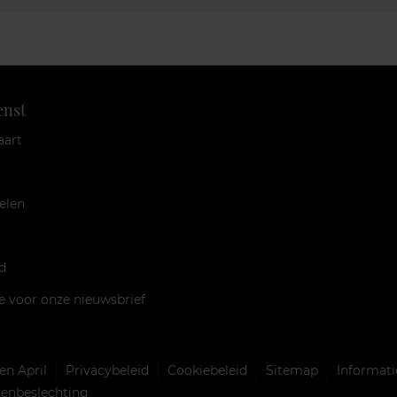
enst
aart
elen
d
je voor onze nieuwsbrief
n April
Privacybeleid
Cookiebeleid
Sitemap
Informati
llenbeslechting