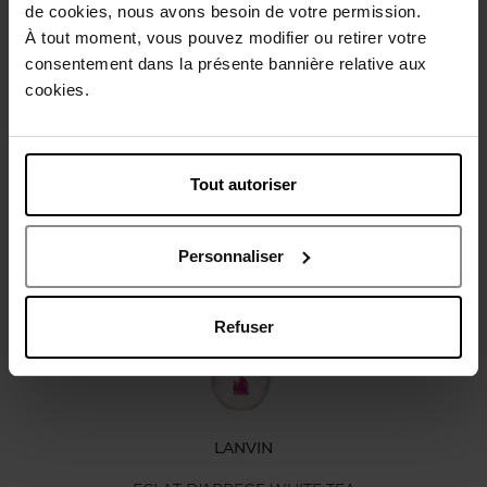
de cookies, nous avons besoin de votre permission.
Beschrijving
À tout moment, vous pouvez modifier ou retirer votre
consentement dans la présente bannière relative aux
cookies.
Karakteristieken
Review
Beleid inzake klantbeoordelingen
Tout autoriser
Nog iets vergeten ?
Personnaliser
Refuser
LANVIN