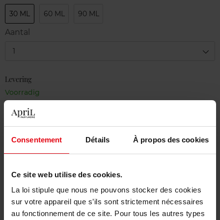
30 ML
60 ML
90 ML
Aantal
1
Levering
Voorradig
In winkelmandje
Gratis levering bij aankoop van min. 55€
Consentement
Détails
À propos des cookies
Gratis retour in je winkelpunt
Gratis verpakking
Ce site web utilise des cookies.
La loi stipule que nous ne pouvons stocker des cookies
sur votre appareil que s’ils sont strictement nécessaires
au fonctionnement de ce site. Pour tous les autres types