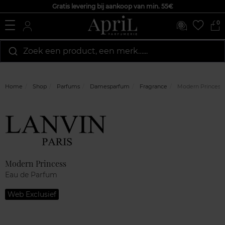
Gratis levering bij aankoop van min. 55€
0
Zoek een product, een merk…...
Home
Shop
Parfums
Damesparfum
Fragrance
Modern Princess
Marque
Klantenreviews
Modern Princess
Eau de Parfum
Web Exclusief