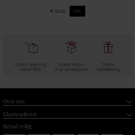
€ 32,50
Zien
Gratis levering
Gratis retour
Gratis
vanaf €55
in je winkelpunt
verpakking
Over ons
Klantendienst
Betaal veilig