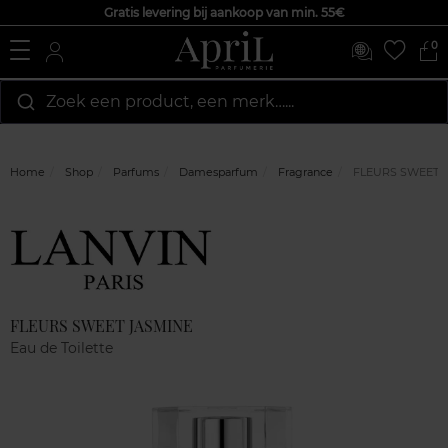
Gratis levering bij aankoop van min. 55€
0
Zoek een product, een merk…...
Home
Shop
Parfums
Damesparfum
Fragrance
FLEURS SWEET 
Marque
Klantenreviews
FLEURS SWEET JASMINE
Eau de Toilette