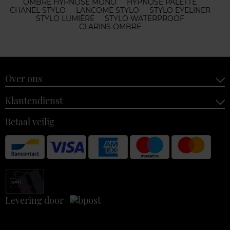
OMBRE HYPNÔSE MONO
HYPNÔSE PALETTE
CHANEL STYLO
LANCOME STYLO
STYLO EYELINER
STYLO LUMIÈRE
STYLO WATERPROOF
CLARINS OMBRE
Over ons
Klantendienst
Betaal veilig
Levering door