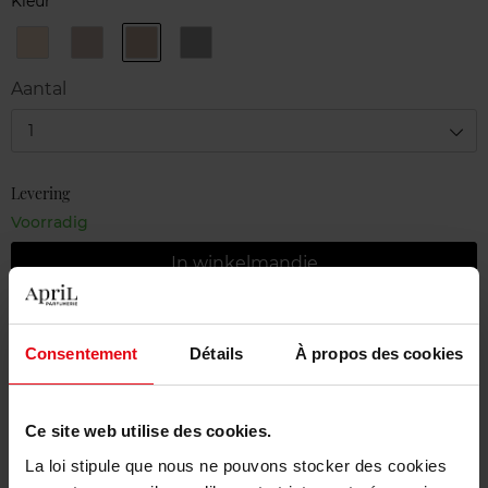
Kleur
01
03
04
05
Or
Taupe
Brun
Erika
Inoubliable
Quartz
Captivant
F
Aantal
1
Levering
Voorradig
In winkelmandje
Gratis levering bij aankoop van min. 55€
Consentement
Détails
À propos des cookies
Gratis retour in je winkelpunt
Gratis verpakking
Ce site web utilise des cookies.
La loi stipule que nous ne pouvons stocker des cookies