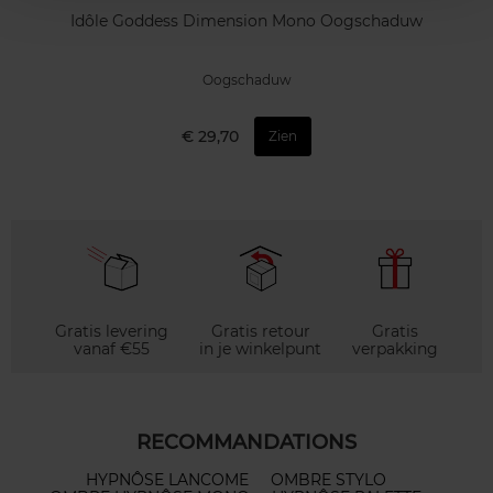
Idôle Goddess Dimension Mono Oogschaduw
Oogschaduw
€ 29,70
Zien
Gratis levering
Gratis retour
Gratis
vanaf €55
in je winkelpunt
verpakking
RECOMMANDATIONS
HYPNÔSE LANCOME
OMBRE STYLO