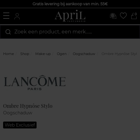
Gratis levering bij aankoop van min. 55€
0
Zoek een product, een merk…...
Home
Shop
Make-up
Ogen
Oogschaduw
Ombre Hypnôse Stylo
Marque
Klantenreviews
Ombre Hypnôse Stylo
Oogschaduw
Web Exclusief