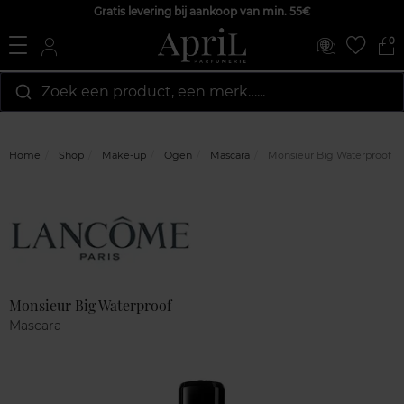
Gratis levering bij aankoop van min. 55€
0
Zoek een product, een merk…...
Home
Shop
Make-up
Ogen
Mascara
Monsieur Big Waterproof
Marque
Klantenreviews
Monsieur Big Waterproof
Mascara