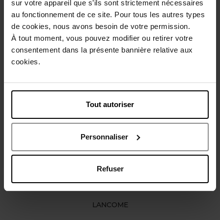
sur votre appareil que s’ils sont strictement nécessaires
Gebruiksadvies
au fonctionnement de ce site. Pour tous les autres types
de cookies, nous avons besoin de votre permission.
À tout moment, vous pouvez modifier ou retirer votre
Karakteristieken
consentement dans la présente bannière relative aux
cookies.
Review
Beleid inzake klantbeoordelingen
Tout autoriser
Nog iets vergeten ?
Personnaliser
Refuser
LANCOME