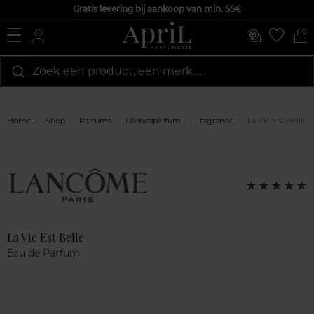
Gratis levering bij aankoop van min. 55€
0
Zoek een product, een merk…...
Home
Shop
Parfums
Damesparfum
Fragrance
La Vie Est Belle
Marque
Klantenreviews
5
op
5
La Vie Est Belle
Eau de Parfum