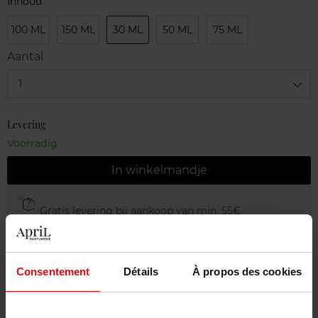
Inhoud
100 ML
150 ML
30 ML
50 ML
75 ML
Aantal
1
Levering
Voorradig
In winkelmandje
Gratis levering bij aankoop van min. 55€
Gratis retour in je winkelpunt
Gratis verpakking
Consentement
Détails
À propos des cookies