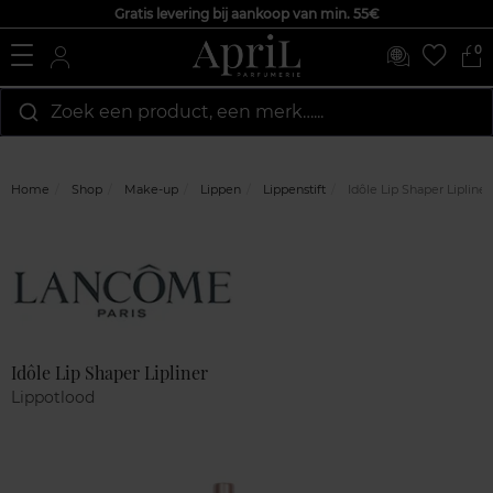
Gratis levering bij aankoop van min. 55€
0
Zoek een product, een merk…...
Home
Shop
Make-up
Lippen
Lippenstift
Idôle Lip Shaper Lipliner
Marque
Klantenreviews
Idôle Lip Shaper Lipliner
Lippotlood