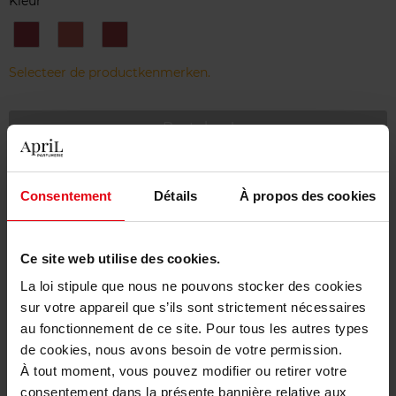
Kleur
30
33
60
-
-
-
Lisa's
Idôle
MILLION-
Selecteer de productkenmerken.
coral
nude
DOLLAR
glow
BERRY
Bestel nu!
Gratis levering bij aankoop van min. 55€
Consentement
Détails
À propos des cookies
Gratis retour in je winkelpunt
Gratis verpakking
Ce site web utilise des cookies.
La loi stipule que nous ne pouvons stocker des cookies
sur votre appareil que s’ils sont strictement nécessaires
au fonctionnement de ce site. Pour tous les autres types
Beschrijving
de cookies, nous avons besoin de votre permission.
À tout moment, vous pouvez modifier ou retirer votre
consentement dans la présente bannière relative aux