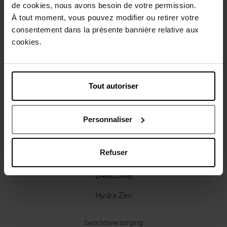
de cookies, nous avons besoin de votre permission.
Karakteristieken
À tout moment, vous pouvez modifier ou retirer votre
consentement dans la présente bannière relative aux
cookies.
Review
Beleid inzake klantbeoordelingen
Nog iets vergeten ?
Tout autoriser
Personnaliser
Refuser
LANCOME
Hydra Zen
Gezichtsverzorging