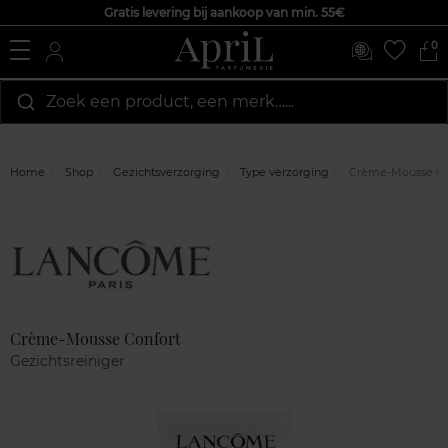
Gratis levering bij aankoop van min. 55€
0
Zoek een product, een merk…...
Home
Shop
Gezichtsverzorging
Type verzorging
Crème-Mousse Co
Marque
Klantenreviews
Crème-Mousse Confort
Gezichtsreiniger