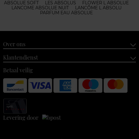
ABSOLUE SOFT
LES ABSOLUS
FLOWER L ABSOLUE
LANCOME ABSOLUE NUIT
LANCÔME L ABSOLU
PARFUM EAU ABSOLUE
Over ons
Klantendienst
Betaal veilig
Levering door