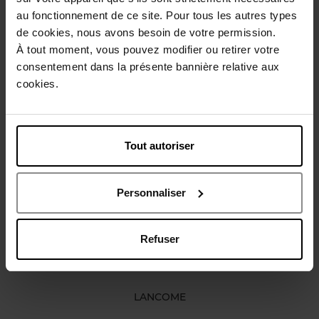
au fonctionnement de ce site. Pour tous les autres types
Gebruiksadvies
de cookies, nous avons besoin de votre permission.
À tout moment, vous pouvez modifier ou retirer votre
Karakteristieken
consentement dans la présente bannière relative aux
cookies.
Review
Beleid inzake klantbeoordelingen
Tout autoriser
Nog iets vergeten ?
Personnaliser
Refuser
LANCOME