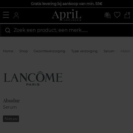
Gratis levering bij aankoop van min. 55€
0
Zoek een product, een merk…...
Home
Shop
Gezichtsverzorging
Type verzorging
Serum
Absolu
Marque
Klantenreviews
Absolue
Serum
Nieuw