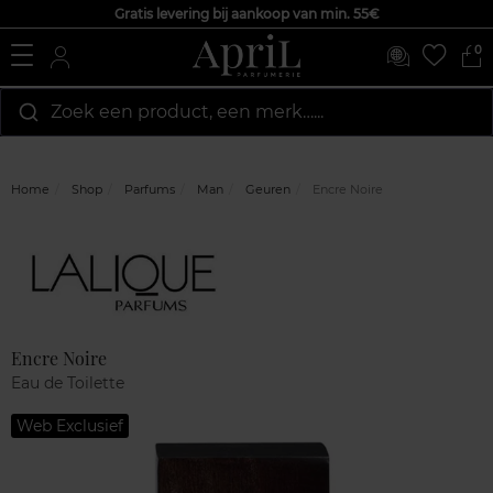
Gratis levering bij aankoop van min. 55€
0
Zoek een product, een merk…...
Home
Shop
Parfums
Man
Geuren
Encre Noire
Marque
Klantenreviews
Encre Noire
Eau de Toilette
Web Exclusief