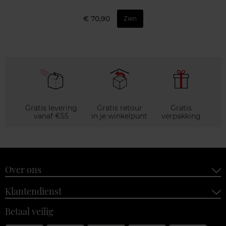
€ 70,90
Zien
Gratis levering
Gratis retour
Gratis
vanaf €55
in je winkelpunt
verpakking
Over ons
Klantendienst
Betaal veilig