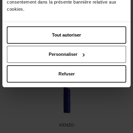
consentement dans la présente bannière relative aux
Gebruiksadvies
cookies.
Karakteristieken
Tout autoriser
Review
Personnaliser
Nog iets vergeten ?
Refuser
KENZO