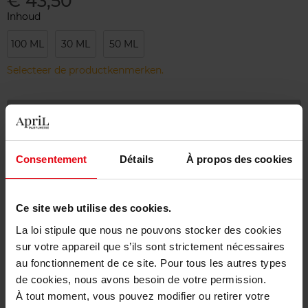
€ 43,50
Inhoud
100 ML
30 ML
50 ML
Selecteer de productkenmerken.
Bestel nu!
Gratis levering bij aankoop van min. 55€
Consentement
Détails
À propos des cookies
Gratis retour in je winkelpunt
Gratis verpakking
Ce site web utilise des cookies.
La loi stipule que nous ne pouvons stocker des cookies
sur votre appareil que s’ils sont strictement nécessaires
au fonctionnement de ce site. Pour tous les autres types
Beschrijving
de cookies, nous avons besoin de votre permission.
À tout moment, vous pouvez modifier ou retirer votre