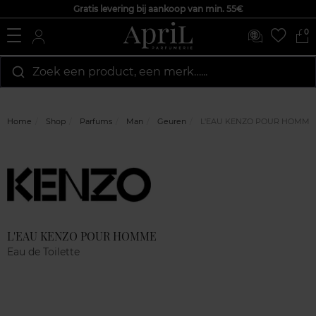
Gratis levering bij aankoop van min. 55€
0
Zoek een product, een merk…...
Home
Shop
Parfums
Man
Geuren
L'EAU KENZO POUR HOMME
Marque
Klantenreviews
L'EAU KENZO POUR HOMME
Eau de Toilette