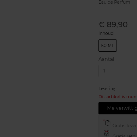
Eau de Parfum
€ 89,90
Inhoud
50 ML
Aantal
1
Levering
Dit artikel is mo
Me verwitti
Gratis leve
Gratis retou