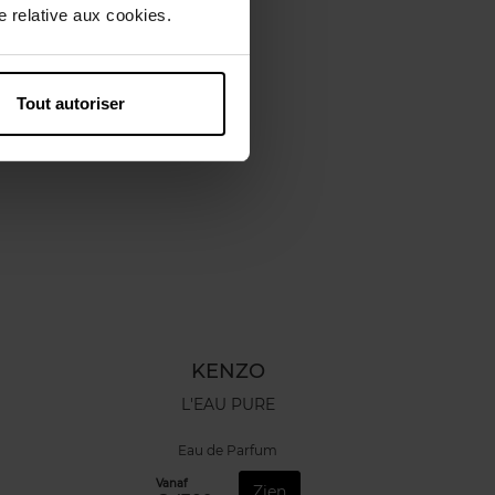
 relative aux cookies.
Tout autoriser
KENZO
L'EAU PURE
Eau de Parfum
Vanaf
Zien