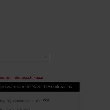
menteel niet beschikbaar
gen wanneer het weer beschikbaar is.
ring bij aankoop van min. 55€
r in je winkelpunt