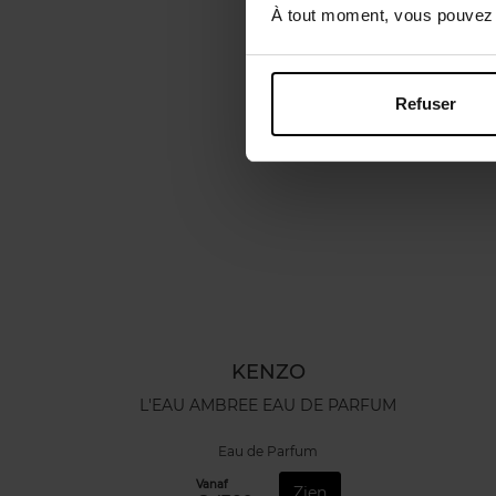
À tout moment, vous pouvez m
Refuser
KENZO
L'EAU AMBREE EAU DE PARFUM
Eau de Parfum
Vanaf
Zien