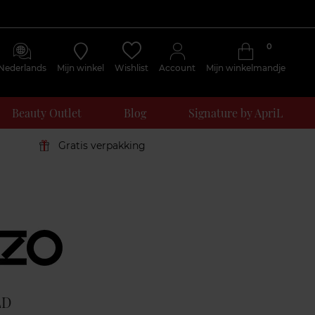
0
Nederlands
Mijn winkel
Wishlist
Account
Mijn winkelmandje
Beauty Outlet
Blog
Signature by ApriL
Gratis verpakking
Klantenreviews
LD