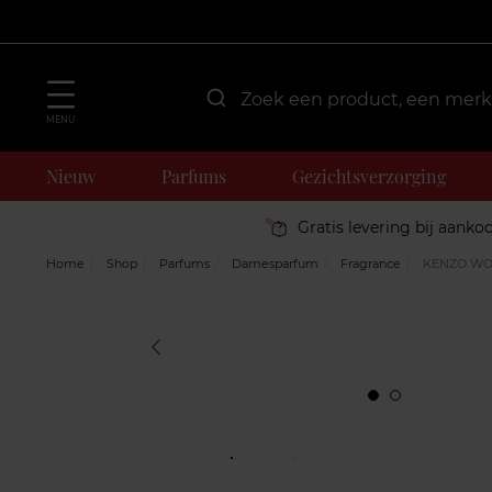
MENU
Nieuw
Parfums
Gezichtsverzorging
Gratis levering bij aanko
Home
Shop
Parfums
Damesparfum
Fragrance
KENZO WO