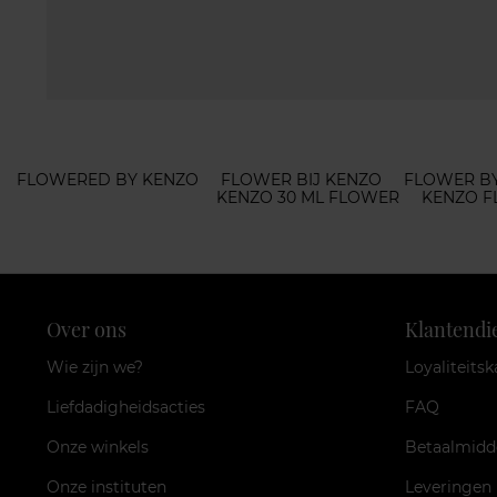
FLOWERED BY KENZO
FLOWER BIJ KENZO
FLOWER BY
KENZO 30 ML FLOWER
KENZO F
Over ons
Klantendi
Wie zijn we?
Loyaliteitsk
Liefdadigheidsacties
FAQ
Onze winkels
Betaalmidd
Onze instituten
Leveringen