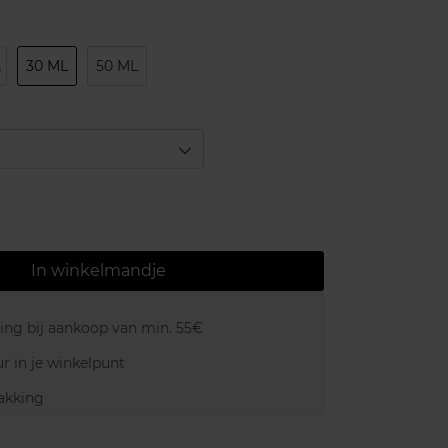
L
30 ML
50 ML
In winkelmandje
ring bij aankoop van min. 55€
r in je winkelpunt
akking