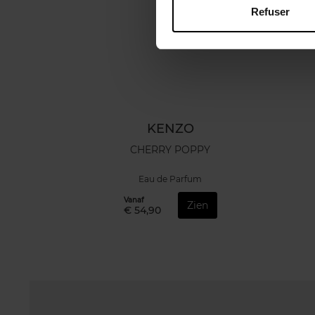
Refuser
KENZO
CHERRY POPPY
Eau de Parfum
Vanaf
Zien
€ 54,90