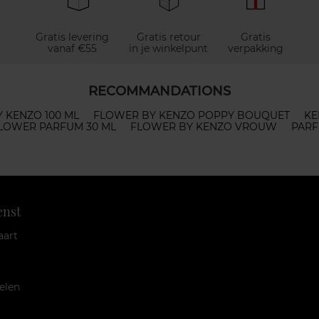
Gratis levering
Gratis retour
Gratis
vanaf €55
in je winkelpunt
verpakking
RECOMMANDATIONS
 KENZO 100 ML
FLOWER BY KENZO POPPY BOUQUET
KE
LOWER PARFUM 30 ML
FLOWER BY KENZO VROUW
PARF
enst
aart
elen