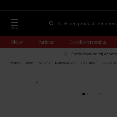
MENU
Nieuw
Parfums
Gezichtsverzorging
Gratis levering bij aanko
Home
Shop
Parfums
Damesparfum
Fragrance
FLOWER B