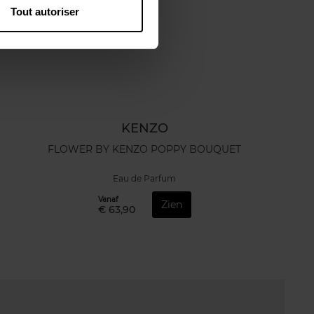
Tout autoriser
KENZO
FLOWER BY KENZO POPPY BOUQUET
Eau de Parfum
Vanaf
Zien
€ 63,90