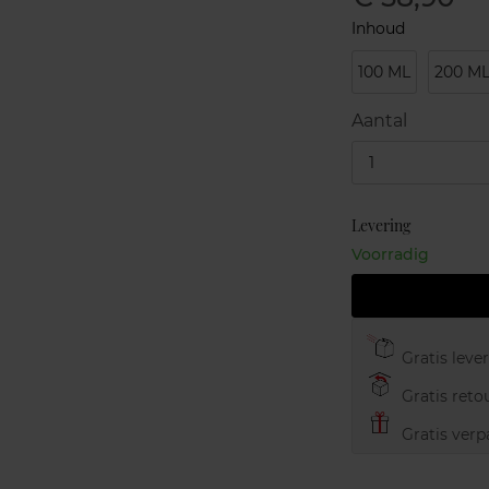
Inhoud
100 ML
200 M
Aantal
1
Levering
Voorradig
Gratis leve
Gratis retou
Gratis verp