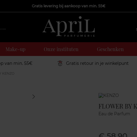
Gratis levering bij aankoop van min. 55€
Make-up
Onze instituten
Geschenken
op van min. 55€
Gratis retour in je winkelpunt
Y KENZO
Marque
FLOWER BY 
Eau de Parfum
€ 58,90