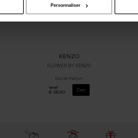
Personnaliser
KENZO
FLOWER BY KENZO
Eau de Parfum
Vanaf
Zien
€ 58,90