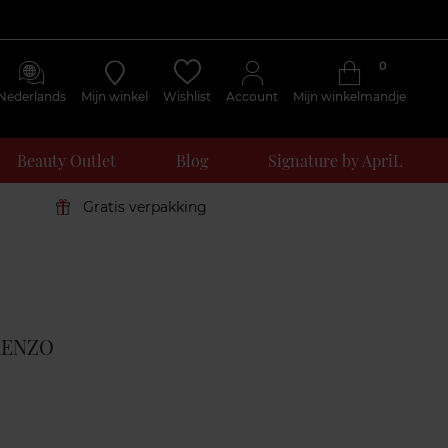
0
Nederlands
Mijn winkel
Wishlist
Account
Mijn winkelmandje
Beauty Outlet
Blog
Signature by ApriL
Gratis verpakking
Klantenreviews
KENZO