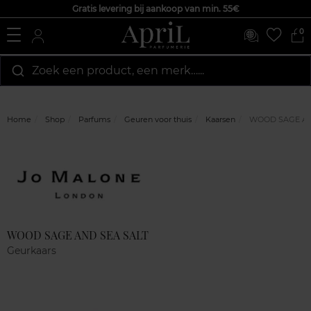
Gratis levering bij aankoop van min. 55€
0
Zoek een product, een merk…...
Home
Shop
Parfums
Geuren voor thuis
Kaarsen
WOOD SAGE AN
Marque
Klantenreviews
WOOD SAGE AND SEA SALT
Geurkaars