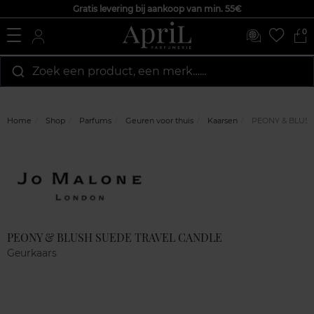
Gratis levering bij aankoop van min. 55€
0
Zoek een product, een merk…...
Home
Shop
Parfums
Geuren voor thuis
Kaarsen
PEONY & BLUSH
Marque
Klantenreviews
PEONY & BLUSH SUEDE TRAVEL CANDLE
Geurkaars