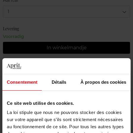
Aantal
1
Levering
Voorradig
In winkelmandje
Gratis levering bij aankoop van min. 55€
Gratis retour in je winkelpunt
Consentement
Détails
À propos des cookies
Gratis verpakking
Ce site web utilise des cookies.
La loi stipule que nous ne pouvons stocker des cookies
Beschrijving
sur votre appareil que s’ils sont strictement nécessaires
au fonctionnement de ce site. Pour tous les autres types