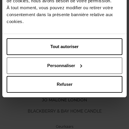
de cookies, nous avons besoin de votre permission.
Karakteristieken
À tout moment, vous pouvez modifier ou retirer votre
consentement dans la présente bannière relative aux
cookies.
Review
Beleid inzake klantbeoordelingen
Nog iets vergeten ?
Tout autoriser
Personnaliser
Refuser
JO MALONE LONDON
BLACKBERRY & BAY HOME CANDLE
Geurkaars