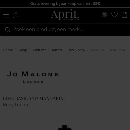
Gratis levering bij aankoop van min. 55€
0
Zoek een product, een merk…...
Home
Shop
Parfums
Mixed
Bad & body
LIME BASIL AND MAND
Marque
Klantenreviews
LIME BASIL AND MANDARINE
Body Lotion