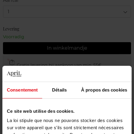
Aantal
1
Levering
Voorradig
In winkelmandje
Gratis levering bij aankoop van min. 55€
Gratis retour in je winkelpunt
Gratis verpakking
Consentement
Détails
À propos des cookies
Ce site web utilise des cookies.
Beschrijving
La loi stipule que nous ne pouvons stocker des cookies
sur votre appareil que s’ils sont strictement nécessaires