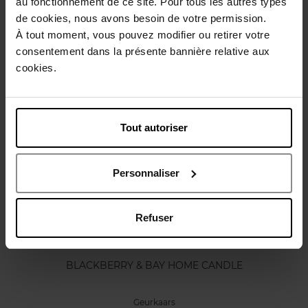
au fonctionnement de ce site. Pour tous les autres types
Karakteristieken
de cookies, nous avons besoin de votre permission.
À tout moment, vous pouvez modifier ou retirer votre
consentement dans la présente bannière relative aux
Review
Beleid inzake klantbeoordelingen
cookies.
Nog iets vergeten ?
Tout autoriser
Personnaliser
Refuser
JO MALONE LONDON
BLACKBERRY & BAY HOME CANDLE
Geurkaars