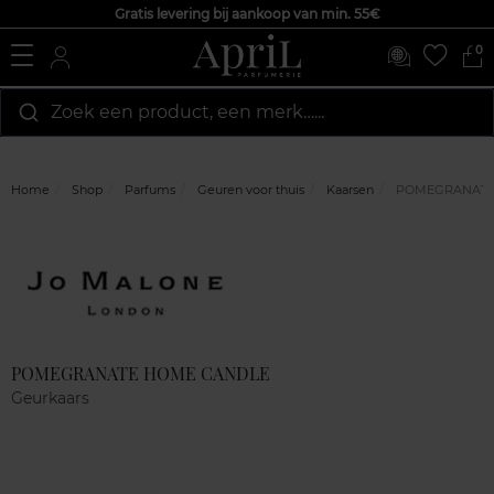
Gratis levering bij aankoop van min. 55€
0
Zoek een product, een merk…...
Home
Shop
Parfums
Geuren voor thuis
Kaarsen
POMEGRANATE
Marque
Klantenreviews
POMEGRANATE HOME CANDLE
Geurkaars