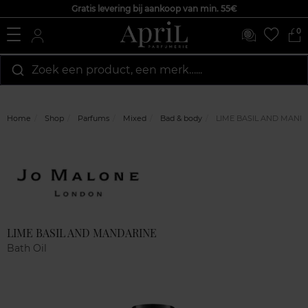
Gratis levering bij aankoop van min. 55€
0
Zoek een product, een merk…...
Home
Shop
Parfums
Mixed
Bad & body
LIME BASIL AND MAND
Marque
Klantenreviews
LIME BASIL AND MANDARINE
Bath Oil