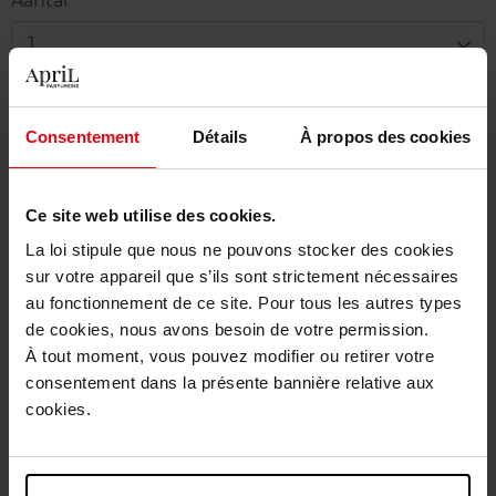
Aantal
1
Levering
Dit artikel is momenteel niet beschikbaar
Consentement
Détails
À propos des cookies
Me verwittigen wanneer het weer beschikbaar
is.
Ce site web utilise des cookies.
La loi stipule que nous ne pouvons stocker des cookies
Gratis levering bij aankoop van min. 55€
sur votre appareil que s’ils sont strictement nécessaires
Gratis retour in je winkelpunt
au fonctionnement de ce site. Pour tous les autres types
de cookies, nous avons besoin de votre permission.
Gratis verpakking
À tout moment, vous pouvez modifier ou retirer votre
consentement dans la présente bannière relative aux
cookies.
Beschrijving