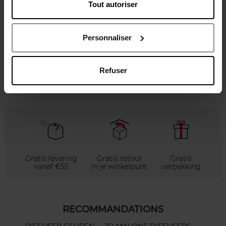
Tout autoriser
Karakteristieken
Personnaliser
Review
Beleid inzake klantbeoordelingen
Refuser
Nog iets vergeten ?
Gratis levering
Gratis retour
Gratis
vanaf €55
in je winkelpunt
verpakking
RECOMMANDATIONS