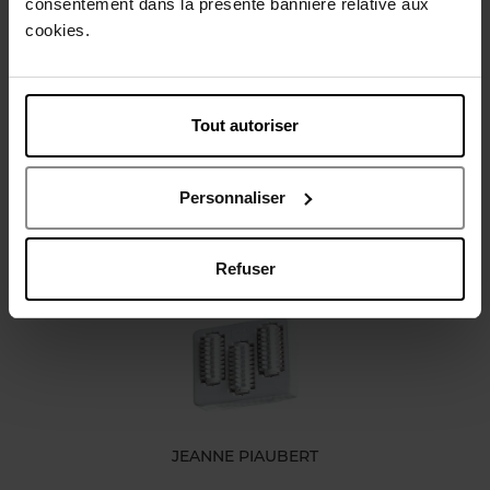
consentement dans la présente bannière relative aux
Gebruiksadvies
cookies.
Karakteristieken
Tout autoriser
Review
Beleid inzake klantbeoordelingen
Personnaliser
Nog iets vergeten ?
Refuser
JEANNE PIAUBERT