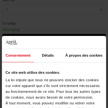
Aantal
1
Levering
Voorradig
In winkelmandje
Gratis levering bij aankoop van min. 55€
Consentement
Détails
À propos des cookies
Gratis retour in je winkelpunt
Gratis verpakking
Ce site web utilise des cookies.
La loi stipule que nous ne pouvons stocker des cookies
sur votre appareil que s’ils sont strictement nécessaires
au fonctionnement de ce site. Pour tous les autres types
Beschrijving
de cookies, nous avons besoin de votre permission.
À tout moment, vous pouvez modifier ou retirer votre