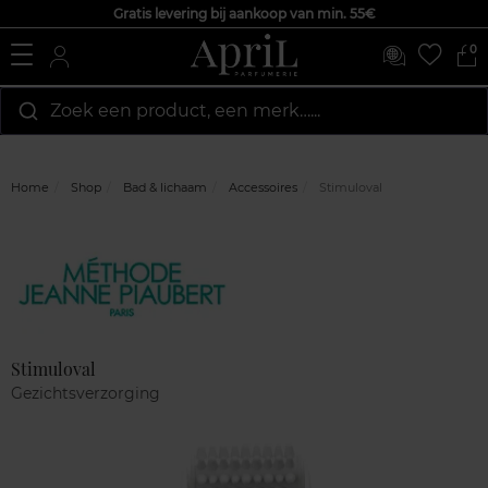
Gratis levering bij aankoop van min. 55€
0
Zoek een product, een merk…...
Home
Shop
Bad & lichaam
Accessoires
Stimuloval
Marque
Klantenreviews
Stimuloval
Gezichtsverzorging