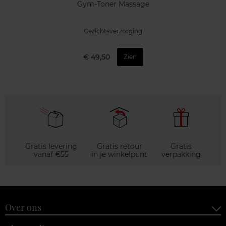
Gym-Toner Massage
Gezichtsverzorging
€ 49,50
Zien
Gratis levering
Gratis retour
Gratis
vanaf €55
in je winkelpunt
verpakking
Over ons