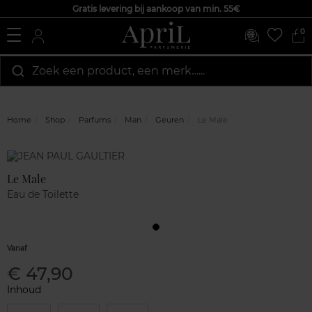
Gratis levering bij aankoop van min. 55€
0
Zoek een product, een merk…...
Home
Shop
Parfums
Man
Geuren
Le Male
Marque
Klantenreviews
Le Male
Eau de Toilette
Vanaf
€ 47,90
Inhoud