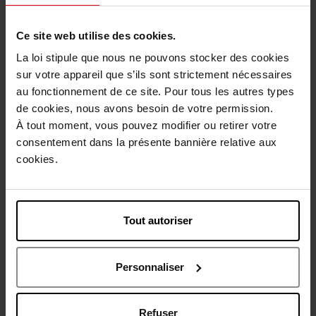
Karakteristieken
Ce site web utilise des cookies.
La loi stipule que nous ne pouvons stocker des cookies
Review
sur votre appareil que s’ils sont strictement nécessaires
au fonctionnement de ce site. Pour tous les autres types
de cookies, nous avons besoin de votre permission.
Nog iets vergeten ?
À tout moment, vous pouvez modifier ou retirer votre
consentement dans la présente bannière relative aux
cookies.
Tout autoriser
JEAN PAUL GAULTIER
Personnaliser
Le Male Elixir Absolu - Parfum Intense
Refuser