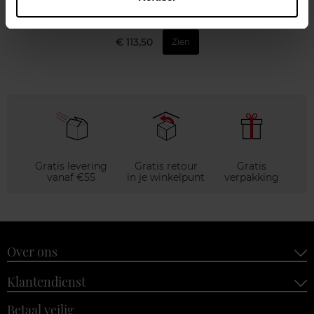
Eau de Parfum
€ 113,50
Zien
Gratis levering
Gratis retour
Gratis
vanaf €55
in je winkelpunt
verpakking
Over ons
Klantendienst
Betaal veilig