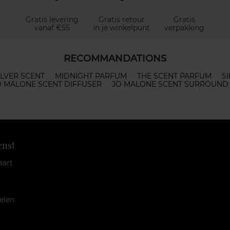
Gratis levering
Gratis retour
Gratis
vanaf €55
in je winkelpunt
verpakking
RECOMMANDATIONS
LVER SCENT
MIDNIGHT PARFUM
THE SCENT PARFUM
S
O MALONE SCENT DIFFUSER
JO MALONE SCENT SURROUND
enst
aart
elen