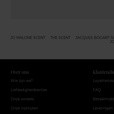
JO MALONE SCENT
THE SCENT
JACQUES BOGART SI
J
Over ons
Klantendi
Wie zijn we?
Loyaliteitsk
Liefdadigheidsacties
FAQ
Onze winkels
Betaalmidd
Onze instituten
Leveringen