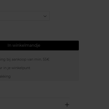
In winkelmandje
ring bij aankoop van min. 55€
r in je winkelpunt
akking