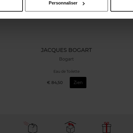
Personnaliser
JACQUES BOGART
Bogart
Eau de Toilette
€ 84,50
Zien