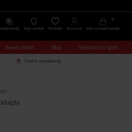
0
Nederlands
Mijn winkel
Wishlist
Account
Mijn winkelmandje
Beauty Outlet
Blog
Signature by ApriL
Gratis verpakking
Klantenreviews
midnight