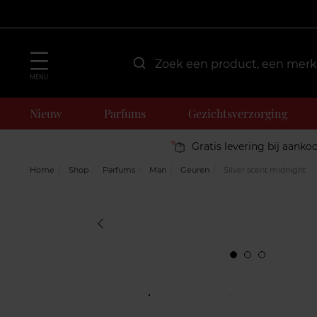
MENU
Nieuw
Parfums
Gezichtsverzorging
Gratis levering bij aanko
Home
Shop
Parfums
Man
Geuren
Silver scent midnight