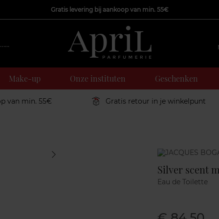
Gratis levering bij aankoop van min. 55€
Make-up
Onze instituten
Geschenken
op van min. 55€
Gratis retour in je winkelpunt
Marque
Silver scent 
Eau de Toilette
€ 84,50