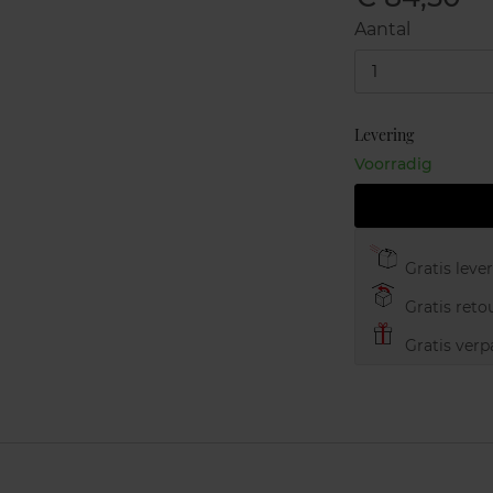
Aantal
1
Levering
Voorradig
Gratis leve
Gratis retou
Gratis verp