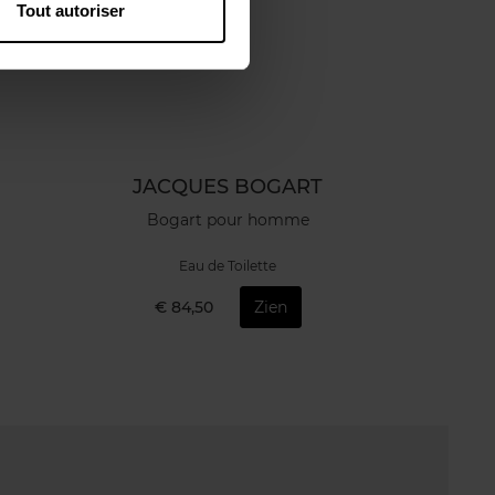
Tout autoriser
JACQUES BOGART
Bogart pour homme
Eau de Toilette
€ 84,50
Zien