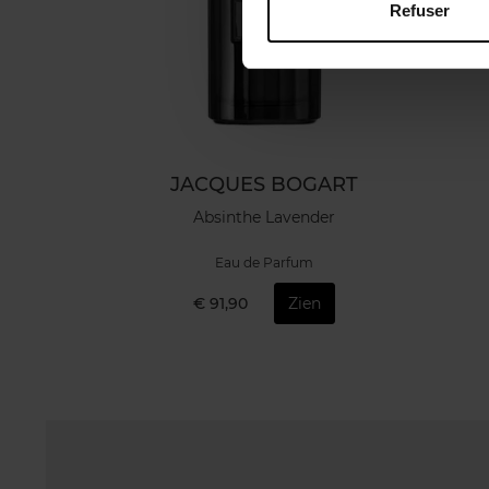
Refuser
JACQUES BOGART
Absinthe Lavender
Eau de Parfum
€ 91,90
Zien