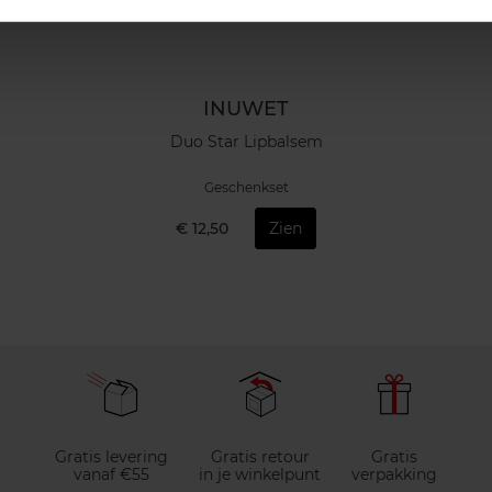
INUWET
Duo Star Lipbalsem
Geschenkset
€ 12,50
Zien
Gratis levering
Gratis retour
Gratis
vanaf €55
in je winkelpunt
verpakking