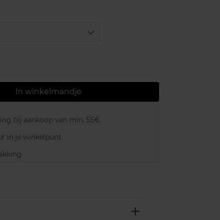
In winkelmandje
ring bij aankoop van min. 55€
r in je winkelpunt
akking