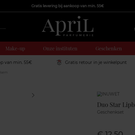
Gratis levering bij aankoop van min. 55€
Make-up
Onze instituten
Geschenken
op van min. 55€
Gratis retour in je winkelpunt
alsem
Marque
Duo Star Lip
Geschenkset
€ 12,50