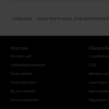
LIPBALSEM
SISLEY PHYTO KHOL STAR WATERPROOF
Over ons
Klantendi
Wie zijn we?
Loyaliteitsk
Liefdadigheidsacties
FAQ
Onze winkels
Betaalmidd
Onze instituten
Leveringen
Bij ons werken
Retourbelei
Ons contacteren
Registreer 