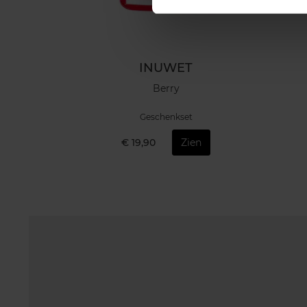
INUWET
Berry
Geschenkset
€ 19,90
Zien