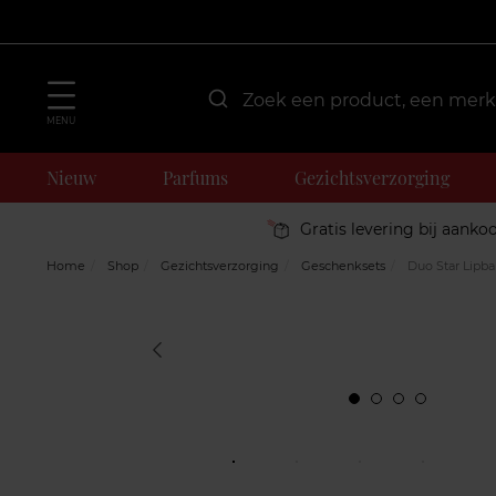
MENU
Nieuw
Parfums
Gezichtsverzorging
Gratis levering bij aanko
Home
Shop
Gezichtsverzorging
Geschenksets
Duo Star Lipb