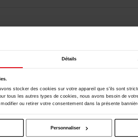
elingen
Nog iets vergeten ?
Détails
ies.
uvons stocker des cookies sur votre appareil que s’ils sont stri
our tous les autres types de cookies, nous avons besoin de votr
odifier ou retirer votre consentement dans la présente bannière
Personnaliser