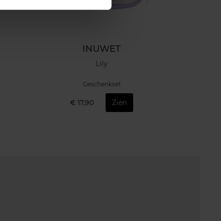
INUWET
Lily
Geschenkset
€ 17,90
Zien