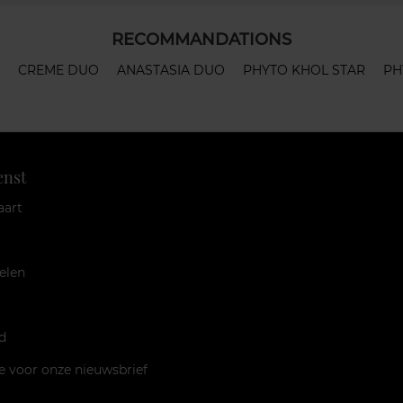
RECOMMANDATIONS
CREME DUO
ANASTASIA DUO
PHYTO KHOL STAR
PH
enst
aart
elen
d
je voor onze nieuwsbrief