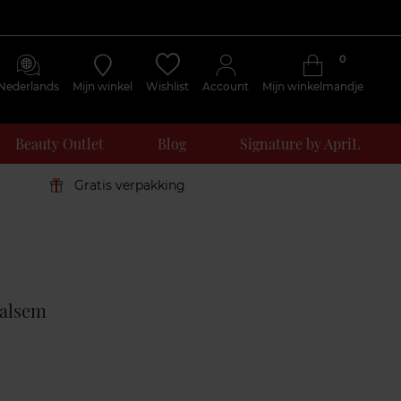
0
Nederlands
Mijn winkel
Wishlist
Account
Mijn winkelmandje
Beauty Outlet
Blog
Signature by ApriL
Gratis verpakking
Klantenreviews
balsem