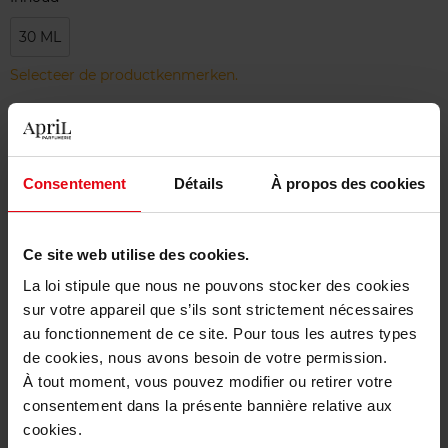
30 ML
Selecteer de productkenmerken.
Bestel nu!
Consentement
Détails
À propos des cookies
Gratis levering bij aankoop van min. 55€
Gratis retour in je winkelpunt
Ce site web utilise des cookies.
Gratis verpakking
La loi stipule que nous ne pouvons stocker des cookies
sur votre appareil que s’ils sont strictement nécessaires
au fonctionnement de ce site. Pour tous les autres types
de cookies, nous avons besoin de votre permission.
Beschrijving
À tout moment, vous pouvez modifier ou retirer votre
consentement dans la présente bannière relative aux
cookies.