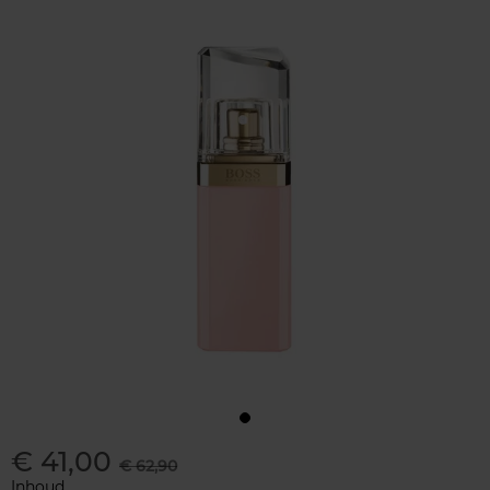
€ 41,00
€ 62,90
Inhoud