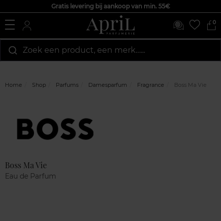
Gratis levering bij aankoop van min. 55€
0
Zoek een product, een merk…...
Home
Shop
Parfums
Damesparfum
Fragrance
Boss Ma Vie
Marque
Klantenreviews
Boss Ma Vie
Eau de Parfum