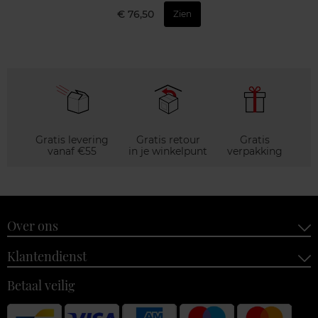
€ 76,50
Zien
Gratis levering
Gratis retour
Gratis
vanaf €55
in je winkelpunt
verpakking
Over ons
Klantendienst
Betaal veilig