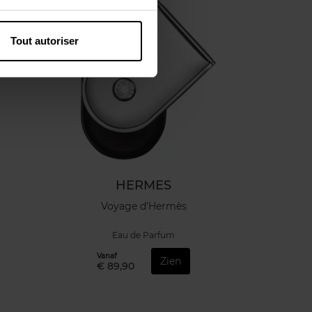
Tout autoriser
HERMES
Voyage d'Hermès
Eau de Parfum
Vanaf
Zien
€ 89,90