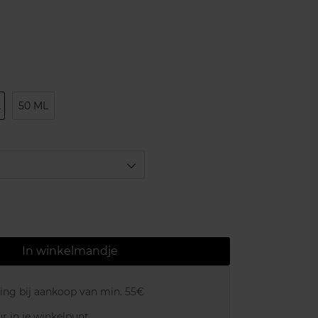
L
50 ML
In winkelmandje
ring bij aankoop van min. 55€
r in je winkelpunt