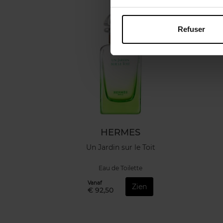
Refuser
HERMES
Un Jardin sur le Toit
Eau de Toilette
Vanaf
Zien
€ 92,50