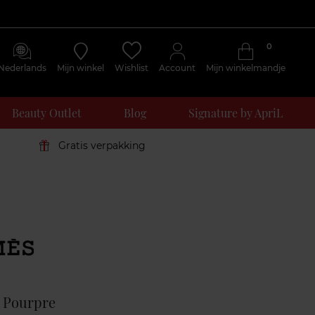
0
Nederlands
Mijn winkel
Wishlist
Account
Mijn winkelmandje
Beauty Outlet
Blog
Signature by ApriL
Gratis verpakking
Klantenreviews
c Pourpre