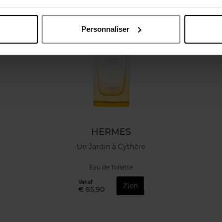
Personnaliser
HERMES
Un Jardin à Cythère
Eau de Toilette
Vanaf
Zien
€ 65,90