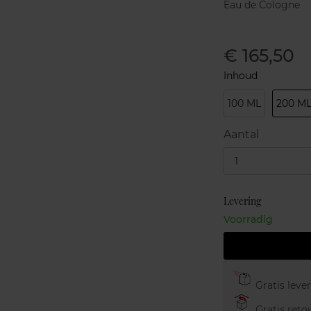
Eau de Cologne
€ 165,50
Inhoud
100 ML
200 M
Aantal
1
Levering
Voorradig
Gratis leve
Gratis retou