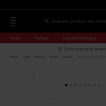
MENU
Nieuw
Parfums
Gezichtsverzorging
Gratis levering bij aanko
Home
Shop
Parfums
Mixed
Geuren
Eau de Basilic Pourpre