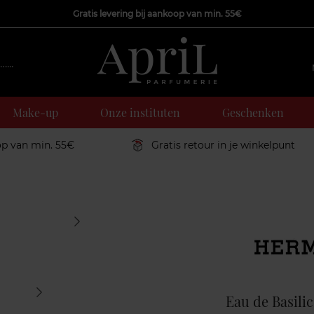
Gratis levering bij aankoop van min. 55€
Make-up
Onze instituten
Geschenken
op van min. 55€
Gratis retour in je winkelpunt
Marque
Eau de Basili