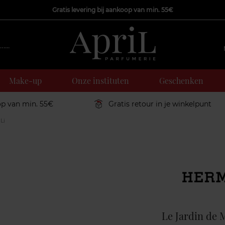
Gratis levering bij aankoop van min. 55€
Make-up
Onze instituten
Geschenken
op van min. 55€
Gratis retour in je winkelpunt
Li
Marque
Le Jardin de 