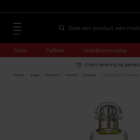
MENU
Nieuw
Parfums
Gezichtsverzorging
Gratis levering bij aanko
Home
Shop
Parfums
Mixed
Geuren
Le Jardin de Monsieur 