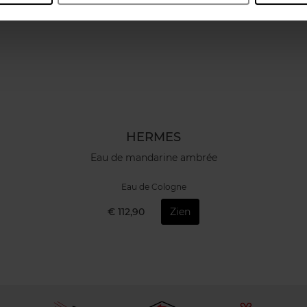
HERMES
Eau de mandarine ambrée
Eau de Cologne
€ 112,90
Zien