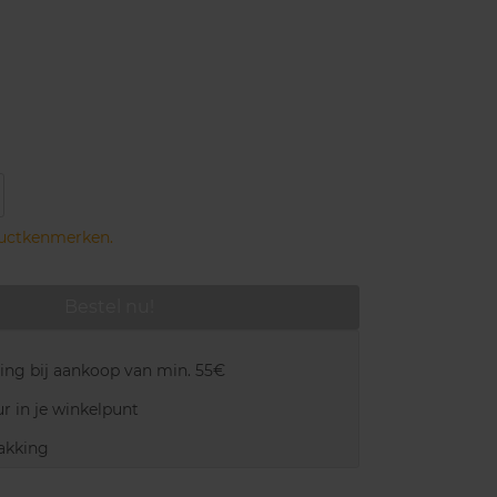
ductkenmerken.
Bestel nu!
ring bij aankoop van min. 55€
r in je winkelpunt
akking