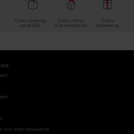
Gratis levering
Gratis retour
Gratis
vanaf €55
in je winkelpunt
verpakking
enst
aart
elen
d
je voor onze nieuwsbrief