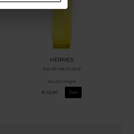
HERMES
Eau de néroli doré
Eau de Cologne
€ 112,90
Zien