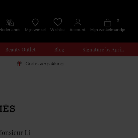
0
Nederlands
Mijn winkel
Wishlist
Account
Mijn winkelmandje
Beauty Outlet
Blog
Signature by ApriL
Gratis verpakking
Klantenreviews
Monsieur Li