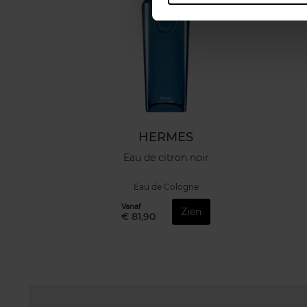
HERMES
Eau de citron noir
Eau de Cologne
Vanaf
Zien
€ 81,90