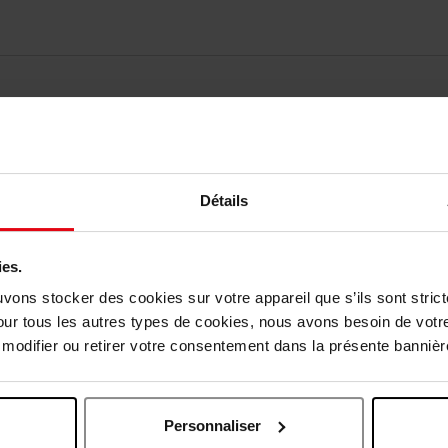
Détails
ies.
Nog iets vergeten ?
uvons stocker des cookies sur votre appareil que s’ils sont stri
our tous les autres types de cookies, nous avons besoin de votr
odifier ou retirer votre consentement dans la présente bannière
Web Exclusief
Personnaliser