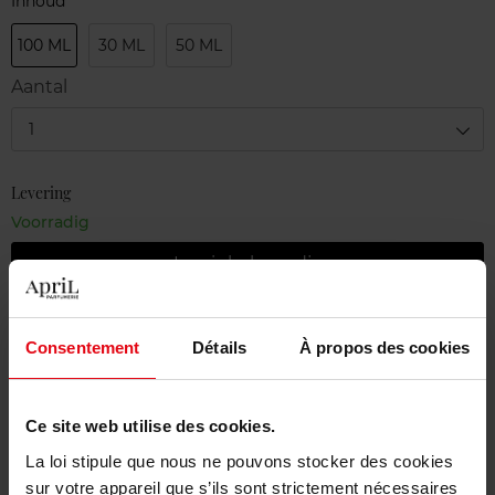
Inhoud
100 ML
30 ML
50 ML
Aantal
1
Levering
Voorradig
In winkelmandje
Gratis levering bij aankoop van min. 55€
Consentement
Détails
À propos des cookies
Gratis retour in je winkelpunt
Gratis verpakking
Ce site web utilise des cookies.
La loi stipule que nous ne pouvons stocker des cookies
sur votre appareil que s’ils sont strictement nécessaires