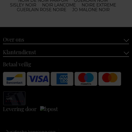
NOIR DE NOIR PARFUM
GUERLAIN NOIR
SISLEY NOIR
NOIR LANCOME
NOIRE EXTREME
GUERLAIN ROSE NOIRE
JO MALONE NOIR
Over ons
Klantendienst
Betaal veilig
Levering door