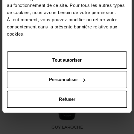
au fonctionnement de ce site. Pour tous les autres types
Beschrijving
de cookies, nous avons besoin de votre permission.
À tout moment, vous pouvez modifier ou retirer votre
consentement dans la présente bannière relative aux
Karakteristieken
cookies.
Review
Beleid inzake klantbeoordelingen
Tout autoriser
Nog iets vergeten ?
Personnaliser
Web Exclusief
Refuser
GUY LAROCHE