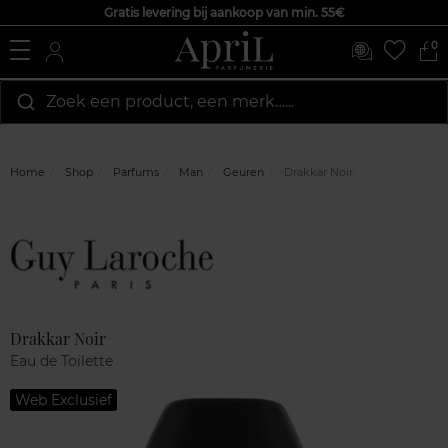
Gratis levering bij aankoop van min. 55€
0
Zoek een product, een merk…...
Home
Shop
Parfums
Man
Geuren
Drakkar Noir
Marque
Klantenreviews
Drakkar Noir
Eau de Toilette
Web Exclusief