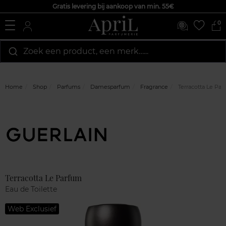
Gratis levering bij aankoop van min. 55€
0
Zoek een product, een merk…...
Home
Shop
Parfums
Damesparfum
Fragrance
Terracotta Le Pa
Marque
Klantenreviews
Terracotta Le Parfum
Eau de Toilette
Web Exclusief