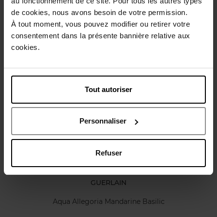
au fonctionnement de ce site. Pour tous les autres types
de cookies, nous avons besoin de votre permission.
À tout moment, vous pouvez modifier ou retirer votre
Karakteristieken
consentement dans la présente bannière relative aux
cookies.
Review
Beleid inzake klantbeoordelingen
Nog iets vergeten ?
Tout autoriser
Personnaliser
Refuser
GUERLAIN
Aqua Allegoria Mandarine Basilic