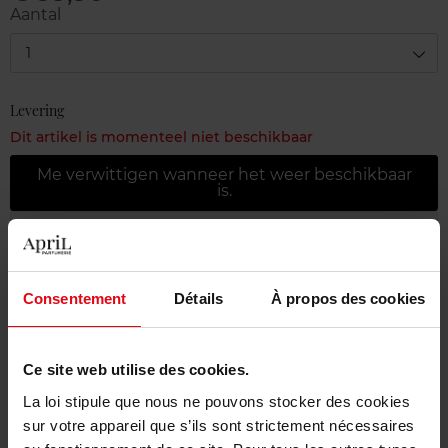
Aantal
1
Levering
Dit artikel is momenteel niet beschikbaar
Me verwittigen wanneer het weer beschikbaar
is.
Gratis levering bij aankoop van min. 55€
Gratis retour in je winkelpunt
Consentement
Détails
À propos des cookies
Gratis verpakking
Ce site web utilise des cookies.
La loi stipule que nous ne pouvons stocker des cookies
sur votre appareil que s’ils sont strictement nécessaires
Beschrijving