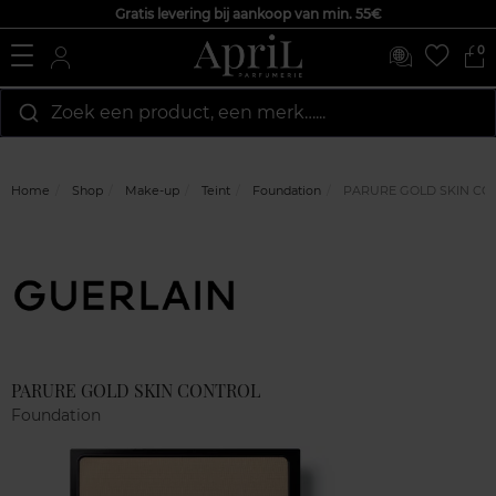
Gratis levering bij aankoop van min. 55€
0
Zoek een product, een merk…...
Home
Shop
Make-up
Teint
Foundation
PARURE GOLD SKIN CO
Marque
Klantenreviews
PARURE GOLD SKIN CONTROL
Foundation