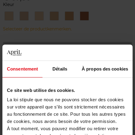
Kleur
0N
1N
2N
3N
4N
5N
NEUTRE
NEUTRE
NEUTRE
NEUTRE
NEUTRE
NEUTRE
Selecteer de productkenmerken.
Bestel nu!
Gratis levering bij aankoop van min. 55€
Consentement
Détails
À propos des cookies
Gratis retour in je winkelpunt
Gratis verpakking
Ce site web utilise des cookies.
La loi stipule que nous ne pouvons stocker des cookies
sur votre appareil que s’ils sont strictement nécessaires
au fonctionnement de ce site. Pour tous les autres types
Beschrijving
de cookies, nous avons besoin de votre permission.
À tout moment, vous pouvez modifier ou retirer votre