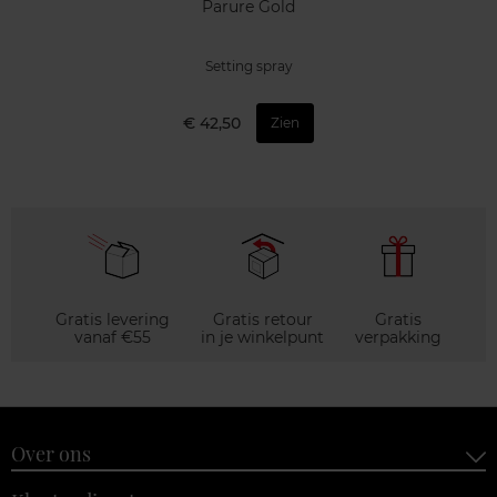
Parure Gold
Setting spray
€ 42,50
Zien
Gratis levering
Gratis retour
Gratis
vanaf €55
in je winkelpunt
verpakking
Over ons