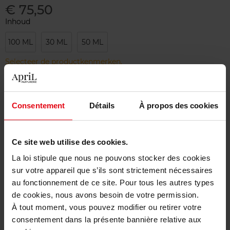
€ 75,50
Inhoud
100 ML
30 ML
50 ML
Selecteer de productkenmerken.
Bestel nu!
Consentement
Détails
À propos des cookies
Gratis levering bij aankoop van min. 55€
Gratis retour in je winkelpunt
Ce site web utilise des cookies.
La loi stipule que nous ne pouvons stocker des cookies
Gratis verpakking
sur votre appareil que s’ils sont strictement nécessaires
au fonctionnement de ce site. Pour tous les autres types
de cookies, nous avons besoin de votre permission.
À tout moment, vous pouvez modifier ou retirer votre
Beschrijving
consentement dans la présente bannière relative aux