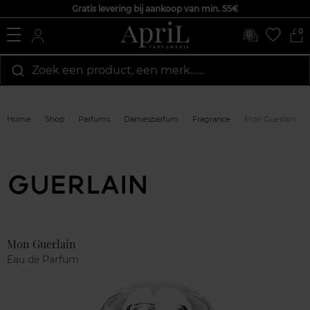
Gratis levering bij aankoop van min. 55€
0
Zoek een product, een merk…...
Home
Shop
Parfums
Damesparfum
Fragrance
Mon Guerlain
Marque
Klantenreviews
Mon Guerlain
Eau de Parfum