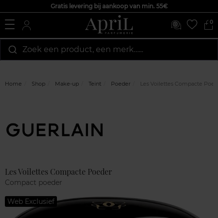
Gratis levering bij aankoop van min. 55€
0
Zoek een product, een merk…...
Home
Shop
Make-up
Teint
Poeder
Les Voilettes Compacte Poed
Marque
Klantenreviews
Les Voilettes Compacte Poeder
Compact poeder
Web Exclusief