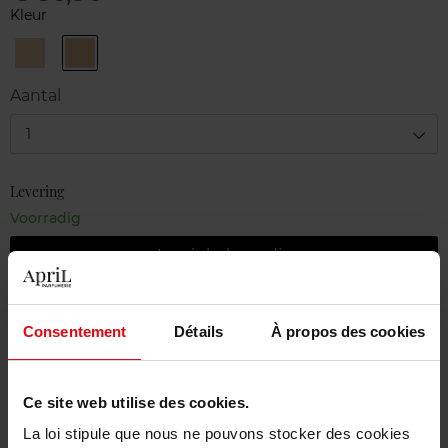
Kleur
02
03
-
-
Light
Medium
Aantal
1
Levering
Voorradig
In winkelmandje
Gratis levering bij aankoop van min. 55€
Consentement
Détails
À propos des cookies
Gratis retour in je winkelpunt
Gratis verpakking
Ce site web utilise des cookies.
La loi stipule que nous ne pouvons stocker des cookies