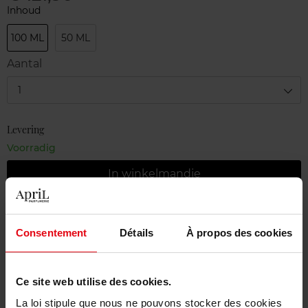
Inhoud
100 ML
50 ML
Aantal
1
Levering
Voorradig
In winkelmandje
Gratis levering bij aankoop van min. 55€
Consentement
Détails
À propos des cookies
Gratis retour in je winkelpunt
Gratis verpakking
Ce site web utilise des cookies.
La loi stipule que nous ne pouvons stocker des cookies