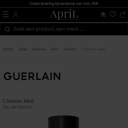
Gratis levering bij aankoop van min. 55€
0
Zoek een product, een merk…...
Home
Shop
Parfums
Man
Geuren
L'Homme Idéal
Marque
Klantenreviews
L'Homme Idéal
Eau de Parfum