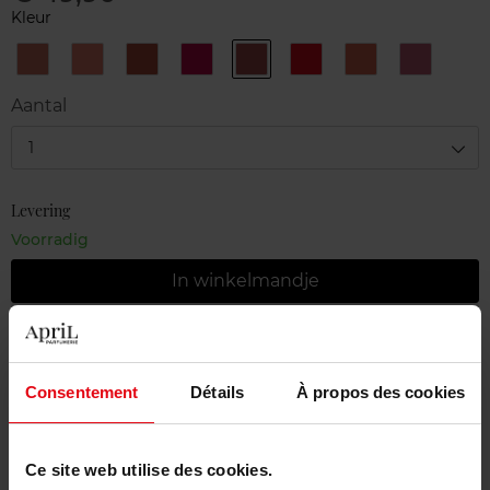
Kleur
168
196
279
391
396
510
615
815
BLOOMING
DAISY
PETAL
VIBRANT
PEONY
PETAL
ORANGE
TENDER
LILY
ROSE
NUDE
ROSE
KISS
RED
BLOSSOM
LILAC
Aantal
1
Levering
Voorradig
In winkelmandje
Gratis levering bij aankoop van min. 55€
Gratis retour in je winkelpunt
Consentement
Détails
À propos des cookies
Gratis verpakking
Ce site web utilise des cookies.