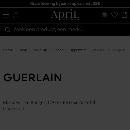
Gratis levering bij aankoop van min. 55€
0
Zoek een product, een merk…...
Home
Shop
Make-up
Lippen
Lippenstift
KissKiss - Le Rouge à Lè
Marque
Klantenreviews
KissKiss - Le Rouge à Lèvres Intense Au Miel
Lippenstift