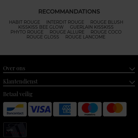
RECOMMANDATIONS
HABIT ROUGE
INTERDIT ROUGE
ROUGE BLUSH
KISSKISS BEE GLOW
GUERLAIN KISSKISS
PHYTO ROUGE
ROUGE ALLURE
ROUGE COCO
ROUGE GLOSS
ROUGE LANCOME
Over ons
Klantendienst
Betaal veilig