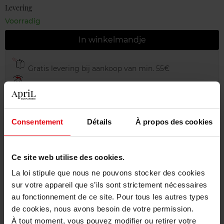
Levering
Voorradig
In winkelmandje
Gratis levering bij aankoop van min. 55€
Gratis retour in je winkelpunt
Gratis verpakking
Consentement
Détails
À propos des cookies
Ce site web utilise des cookies.
Beschrijving
La loi stipule que nous ne pouvons stocker des cookies
sur votre appareil que s’ils sont strictement nécessaires
Karakteristieken
au fonctionnement de ce site. Pour tous les autres types
de cookies, nous avons besoin de votre permission.
À tout moment, vous pouvez modifier ou retirer votre