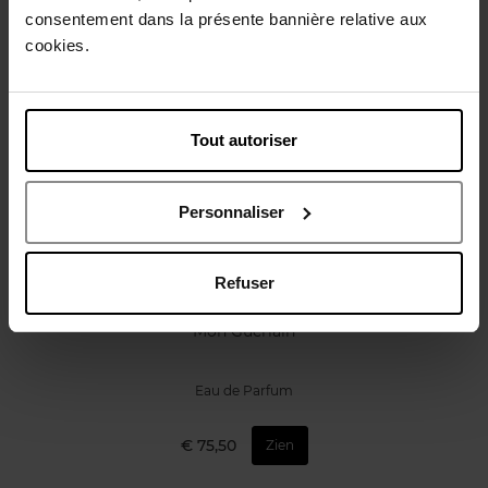
Review
Beleid inzake klantbeoordelingen
consentement dans la présente bannière relative aux
cookies.
Nog iets vergeten ?
Tout autoriser
Personnaliser
Refuser
GUERLAIN
Mon Guerlain
Eau de Parfum
€ 75,50
Zien