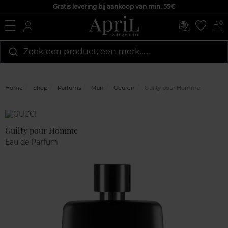
Gratis levering bij aankoop van min. 55€
0
Zoek een product, een merk…...
Home
Shop
Parfums
Man
Geuren
Guilty pour Homme
Marque
Klantenreviews
Guilty pour Homme
Eau de Parfum