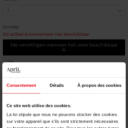
1
Levering
Dit artikel is momenteel niet beschikbaar
Me verwittigen wanneer het weer beschikbaar
is.
Gratis levering bij aankoop van min. 55€
Gratis retour in je winkelpunt
Consentement
Détails
À propos des cookies
Gratis verpakking
Ce site web utilise des cookies.
La loi stipule que nous ne pouvons stocker des cookies
Beschrijving
sur votre appareil que s’ils sont strictement nécessaires