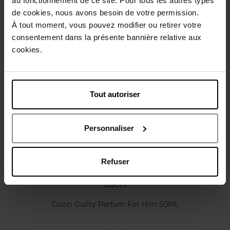
au fonctionnement de ce site. Pour tous les autres types
de cookies, nous avons besoin de votre permission.
Karakteristieken
À tout moment, vous pouvez modifier ou retirer votre
consentement dans la présente bannière relative aux
cookies.
Review
Beleid inzake klantbeoordelingen
Nog iets vergeten ?
Tout autoriser
Nieuw
Personnaliser
Refuser
GUCCI
Gucci Guilty Parfum For Him 50ML