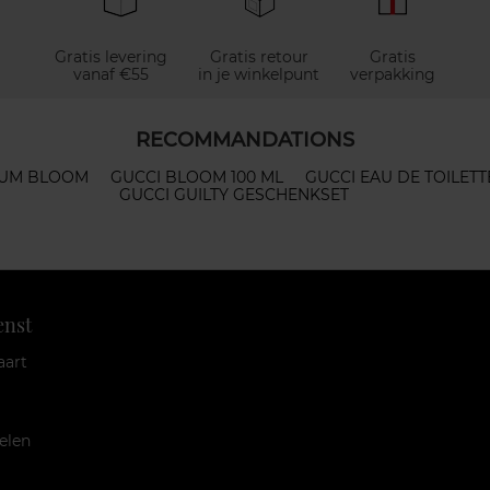
Gratis levering
Gratis retour
Gratis
vanaf €55
in je winkelpunt
verpakking
RECOMMANDATIONS
UM BLOOM
GUCCI BLOOM 100 ML
GUCCI EAU DE TOILETT
GUCCI GUILTY GESCHENKSET
enst
aart
elen