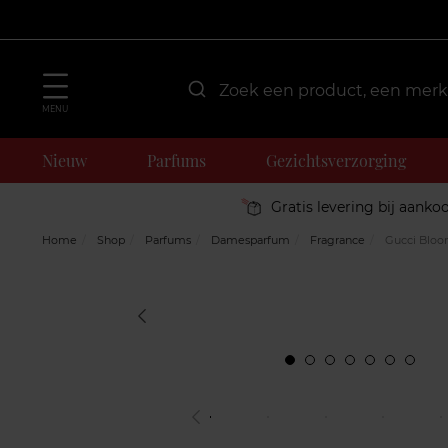
MENU
Nieuw
Parfums
Gezichtsverzorging
Gratis levering bij aanko
Home
Shop
Parfums
Damesparfum
Fragrance
Gucci Blo