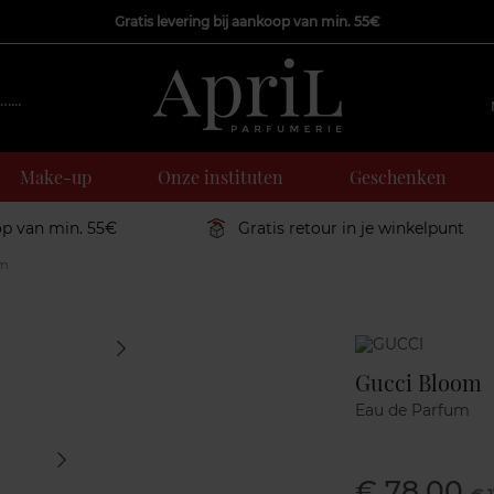
Gratis levering bij aankoop van min. 55€
Make-up
Onze instituten
Geschenken
op van min. 55€
Gratis retour in je winkelpunt
om
Marque
Gucci Bloom
Eau de Parfum
€ 78,00