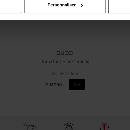
Personnaliser
GUCCI
Flora Gorgeous Gardenia
Eau de Parfum
€ 187,90
Zien