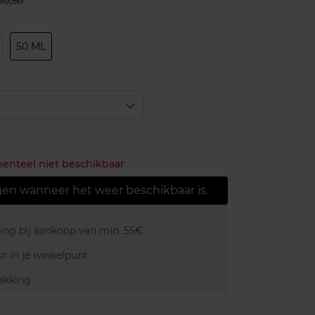
10,50
50 ML
menteel niet beschikbaar
gen wanneer het weer beschikbaar is.
ring bij aankoop van min. 55€
r in je winkelpunt
akking