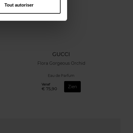
Tout autoriser
GUCCI
Flora Gorgeous Orchid
Eau de Parfum
Vanaf
Zien
€ 75,90