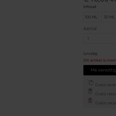
€ 1
Inhoud
100 ML
30 ML
Aantal
1
Levering
Dit artikel is mo
Me verwitti
Gratis leve
Gratis retou
Gratis verp