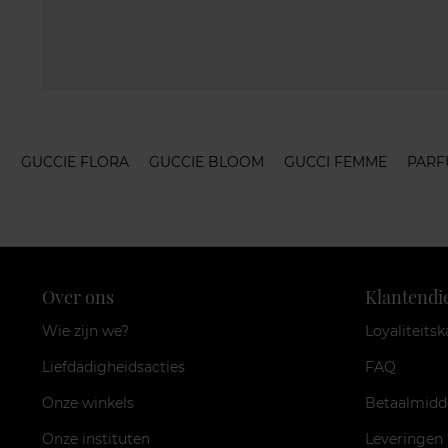
GUCCIE FLORA
GUCCIE BLOOM
GUCCI FEMME
PARF
Over ons
Klantendi
Wie zijn we?
Loyaliteitsk
Liefdadigheidsacties
FAQ
Onze winkels
Betaalmidd
Onze instituten
Leveringen