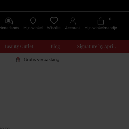
0
Nederlands
Mijn winkel
Wishlist
Account
Mijn winkelmandje
Beauty Outlet
Blog
Signature by ApriL
Gratis verpakking
Klantenreviews