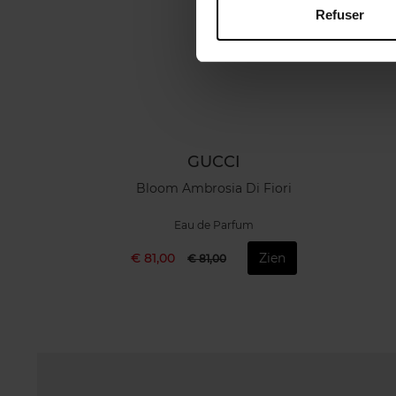
Refuser
GUCCI
Bloom Ambrosia Di Fiori
Eau de Parfum
€ 81,00
Zien
€ 81,00