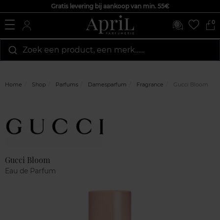
Gratis levering bij aankoop van min. 55€
0
Zoek een product, een merk…...
Home
Shop
Parfums
Damesparfum
Fragrance
Gucci Bloom
Marque
Klantenreviews
Gucci Bloom
Eau de Parfum