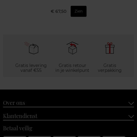
€ 67,50
Zien
Gratis levering
Gratis retour
Gratis
vanaf €55
in je winkelpunt
verpakking
Over ons
Klantendienst
Betaal veilig