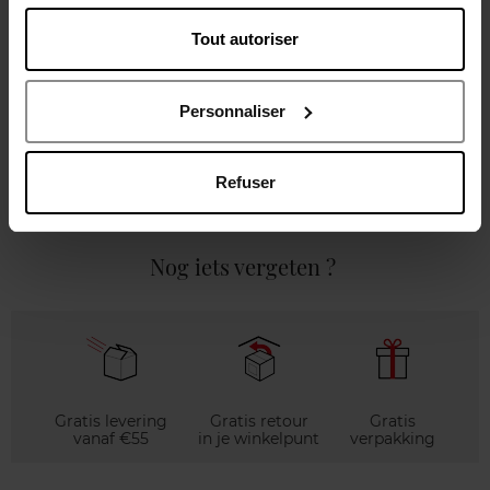
Tout autoriser
Gebruiksadvies
Personnaliser
Karakteristieken
Refuser
Review
Beleid inzake klantbeoordelingen
Nog iets vergeten ?
Gratis levering
Gratis retour
Gratis
vanaf €55
in je winkelpunt
verpakking