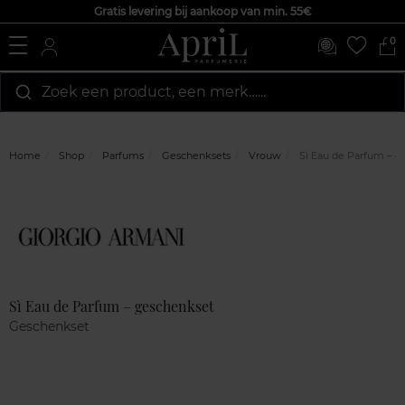
Gratis levering bij aankoop van min. 55€
0
Zoek een product, een merk…...
Home
Shop
Parfums
Geschenksets
Vrouw
Sì Eau de Parfum – g
Marque
Klantenreviews
Sì Eau de Parfum – geschenkset
Geschenkset