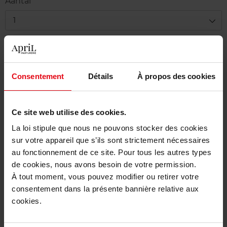
Aantal
1
Levering
Dit artikel is momenteel niet beschikbaar
Consentement
Détails
À propos des cookies
Me verwittigen wanneer het weer beschikbaar
is.
Ce site web utilise des cookies.
Gratis levering bij aankoop van min. 55€
La loi stipule que nous ne pouvons stocker des cookies
Gratis retour in je winkelpunt
sur votre appareil que s’ils sont strictement nécessaires
au fonctionnement de ce site. Pour tous les autres types
Gratis verpakking
de cookies, nous avons besoin de votre permission.
À tout moment, vous pouvez modifier ou retirer votre
consentement dans la présente bannière relative aux
cookies.
Beschrijving